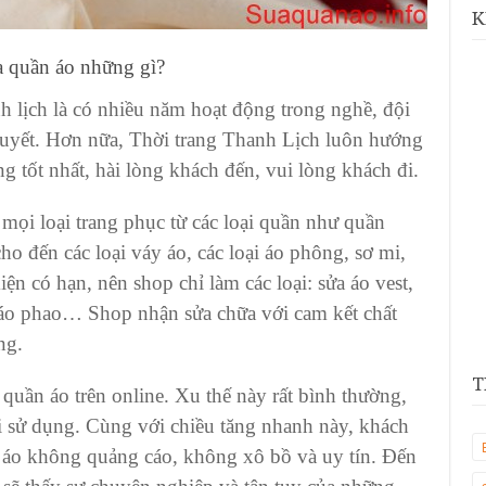
K
a quần áo
những gì?
h lịch
là có nhiều năm hoạt động trong nghề, đội
huyết. Hơn nữa,
Thời trang Thanh Lịch
luôn hướng
g tốt nhất, hài lòng khách đến, vui lòng khách đi.
mọi loại trang phục
từ các loại quần như
quần
ho đến các loại
váy áo,
các loại
áo phông, sơ mi,
ện có hạn, nên shop chỉ làm các loại:
sửa áo vest,
 áo phao
…
Shop nhận sửa chữa với cam kết chất
ng.
T
 quần áo
trên online. Xu thế này rất bình thường,
 sử dụng. Cùng với chiều tăng nhanh này, khách
 áo
không quảng cáo, không xô bồ và uy tín. Đến