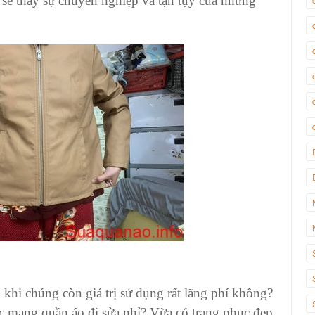
sẽ thấy sự chuyên nghiệp và tận tụy của những
o
khi chúng còn giá trị sử dụng rất lãng phí không?
ệc
mang quần áo đi sửa
nhỉ? Vừa có
trang phục đẹp,