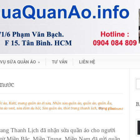
 VỤ SỬA QUẦN ÁO
»
TƯ VẤN
LIÊN HỆ
 nước
B
ếc áo
,
Kaki
,
mang quần áo đi sửa
,
Nhận sửa quần áo
,
quần áo
,
quần Âu
,
ửa áo vest
,
sửa đầm dạ hội
,
Sửa quần áo
,
thời trang thanh lịch
,
trang phục
0 Comment
rang Thanh Lịch
đã nhận
sửa quần áo
cho người
 từ Miền Bắc, Miền Trung, Miền Nam đã gửi
quần