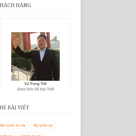
HÁCH HÀNG
Vũ Trọng Thế
Giám Đốc Gỗ Nội Thất
HẺ BÀI VIẾT
Bảo quản áo da
Bộ quần áo
chiếc áo
Chiếc áo da