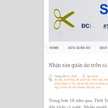
HOME
SỬA QUẦN ÁO
DỊCH
Nhận sửa quần áo trên cả
Tháng Ba 31, 2023
by
admin
Áo dài
,
áo phông
,
Bộ quần áo
,
chân váy
,
chi
Quần Jean
,
sơ mi
,
sửa áo dài
,
Sửa áo phao
,
s
đẹp
,
Trịnh Thị Hà Thanh
,
Váy áo
,
vest
Trong hơn 10 năm qua,
Thời T
dân khắp cả nước. Nhiều người