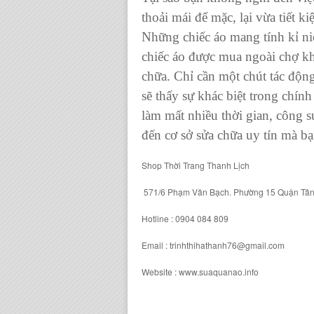
thoải mái để mặc, lại vừa tiết 
Những
chiếc áo
mang tính kỉ ni
chiếc áo
được mua ngoài chợ khi
chữa. Chỉ cần một chút tác độ
sẽ thấy sự khác biệt trong chín
làm mất nhiều thời gian, công 
đến
cơ sở sửa chữa uy tín
mà bạn
Shop Thời Trang Thanh Lịch
571/6 Phạm Văn Bạch. Phường 15 Quận Tâ
Hotline : 0904 084 809
Email : trinhthihathanh76@gmail.com
Website : www.suaquanao.info