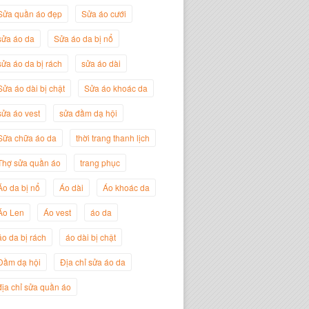
Sửa quần áo đẹp
Sửa áo cưới
sửa áo da
Sửa áo da bị nổ
sửa áo da bị rách
sửa áo dài
Sửa áo dài bị chật
Sửa áo khoác da
sửa áo vest
sửa đầm dạ hội
Sữa chữa áo da
thời trang thanh lịch
Thợ sửa quần áo
trang phục
Nguyễn Đắc Định
Áo da bị nổ
Áo dài
Áo khoác da
Giám Đốc Công ty Twist Potato
Áo Len
Áo vest
áo da
áo da bị rách
áo dài bị chật
Đầm dạ hội
Địa chỉ sửa áo da
địa chỉ sửa quần áo