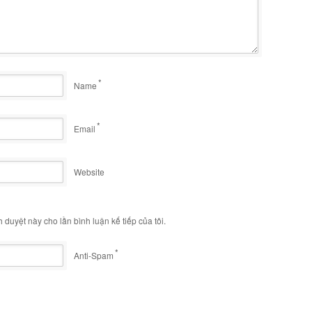
*
Name
*
Email
Website
h duyệt này cho lần bình luận kế tiếp của tôi.
*
Anti-Spam