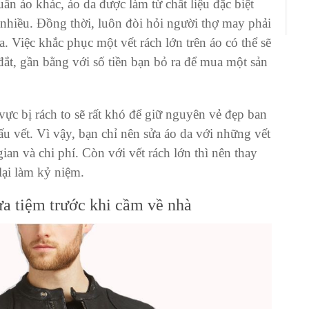
n áo khác, áo da được làm từ chất liệu đặc biệt
 nhiều. Đồng thời, luôn đòi hỏi người thợ may phải
a. Việc khắc phục một vết rách lớn trên áo có thể sẽ
đắt, gần bằng với số tiền bạn bỏ ra để mua một sản
vực bị rách to sẽ rất khó để giữ nguyên vẻ đẹp ban
ấu vết. Vì vậy, bạn chỉ nên
sửa áo da
với những vết
gian và chi phí. Còn với vết rách lớn thì nên thay
lại làm kỷ niệm.
ửa tiệm trước khi cầm về nhà