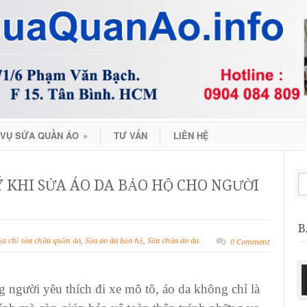
 VỤ SỬA QUẦN ÁO
»
TƯ VẤN
LIÊN HỆ
 KHI SỬA ÁO DA BẢO HỘ CHO NGƯỜI
B
ịa chỉ sửa chữa quần áo
,
Sửa áo da bảo hộ
,
Sữa chữa áo da
0 Comment
 người yêu thích đi xe mô tô,
áo da
không chỉ là