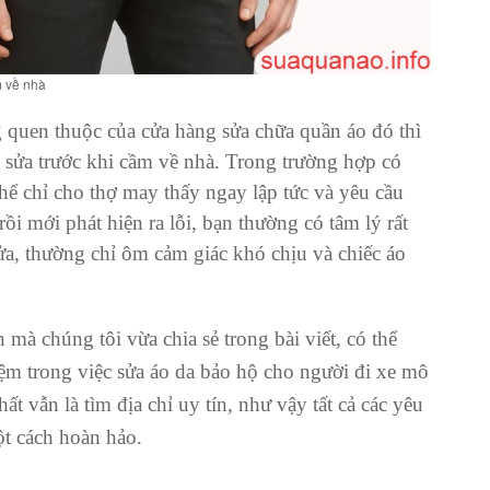
m về nhà
g quen thuộc của
cửa hàng sửa chữa quần áo
đó thì
 sửa trước khi cầm về nhà. Trong trường hợp có
thể chỉ cho thợ may thấy ngay lập tức và yêu cầu
ồi mới phát hiện ra lỗi, bạn thường có tâm lý rất
ửa, thường chỉ ôm cảm giác khó chịu và chiếc áo
mà chúng tôi vừa chia sẻ trong bài viết, có thể
ệm trong việc sửa áo da bảo hộ cho người đi xe mô
ất vẫn là tìm địa chỉ uy tín, như vậy tất cả các yêu
t cách hoàn hảo.