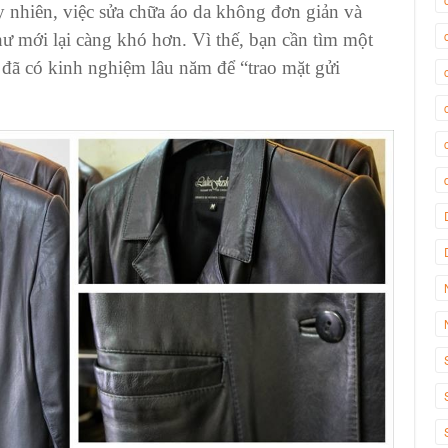
y nhiên, việc
sửa chữa áo da
không đơn giản và
 mới lại càng khó hơn. Vì thế, bạn cần tìm một
 đã có kinh nghiệm lâu năm để “trao mặt gửi