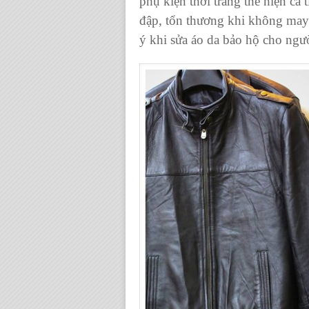
phụ kiện thời trang thể hiện cá
đập, tổn thương khi không may 
ý khi
sửa áo da bảo hộ
cho ngườ