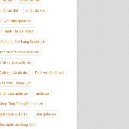
chiếc áo dài
chiếc áo vest
Trịnh Thị Hà Thanh
Giám Đốc Thương Hiệu Giày Thời
chuyên sửa quần áo
Trang Thanh Lịch
chị Trịnh Thị Hà Thanh
cửa hàng thời trang thanh lịch
dịch vụ sửa chữa quần áo
Dịch vụ sửa quần áo
Dịch vụ sửa áo da
Dịch vụ sửa áo dài
Nhà may Thanh Lịch
Nhận sửa quần áo
quần áo
Shop Thời Trang Thanh Lịch
Nguyễn Minh Đức
Giám Đốc Công ty Cây Xanh Gia
Sửa chữa quần áo
Sửa quần áo
Nguyễn
Sửa quần áo hàng hiệu