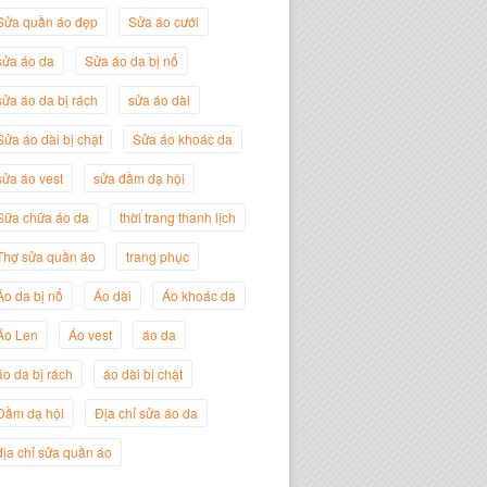
Sửa quần áo đẹp
Sửa áo cưới
sửa áo da
Sửa áo da bị nổ
sửa áo da bị rách
sửa áo dài
Sửa áo dài bị chật
Sửa áo khoác da
sửa áo vest
sửa đầm dạ hội
Sữa chữa áo da
thời trang thanh lịch
Nguyễn Đắc Định
Thợ sửa quần áo
trang phục
Giám Đốc Công ty Twist Potato
Áo da bị nổ
Áo dài
Áo khoác da
Áo Len
Áo vest
áo da
áo da bị rách
áo dài bị chật
Đầm dạ hội
Địa chỉ sửa áo da
địa chỉ sửa quần áo