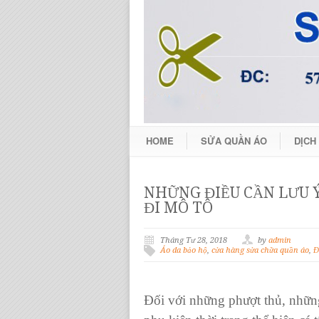
HOME
SỬA QUẦN ÁO
DỊCH
NHỮNG ĐIỀU CẦN LƯU Ý
ĐI MÔ TÔ
Tháng Tư 28, 2018
by
admin
Áo da bảo hộ
,
cửa hàng sửa chữa quần áo
,
Đ
Đối với những phượt thủ, những