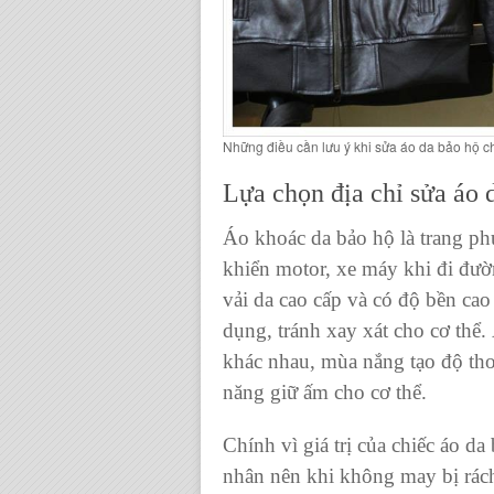
Những điều cần lưu ý khi sửa áo da bảo hộ ch
Lựa chọn
địa chỉ sửa áo 
Áo khoác da bảo hộ
là trang ph
khiển motor, xe máy khi đi đườ
vải da cao cấp và có độ bền ca
dụng, tránh xay xát cho cơ thể. 
khác nhau, mùa nắng tạo độ th
năng giữ ấm cho cơ thể.
Chính vì giá trị của
chiếc áo da
nhân nên khi không may bị rác