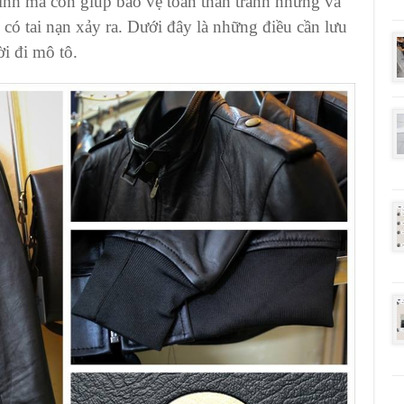
 tính mà còn giúp bảo vệ toàn thân tránh những va
có tai nạn xảy ra. Dưới đây là những điều cần lưu
i đi mô tô.