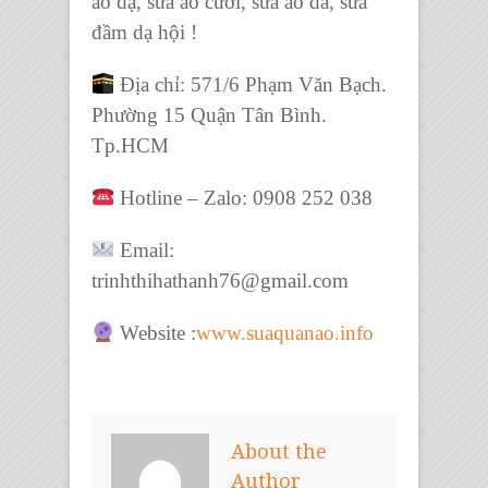
áo dạ, sửa áo cưới, sửa áo da, sửa
đầm dạ hội !
Địa chỉ: 571/6 Phạm Văn Bạch.
Phường 15 Quận Tân Bình.
Tp.HCM
Hotline – Zalo: 0908 252 038
Email:
trinhthihathanh76@gmail.com
Website :
www.suaquanao.info
About the
Author