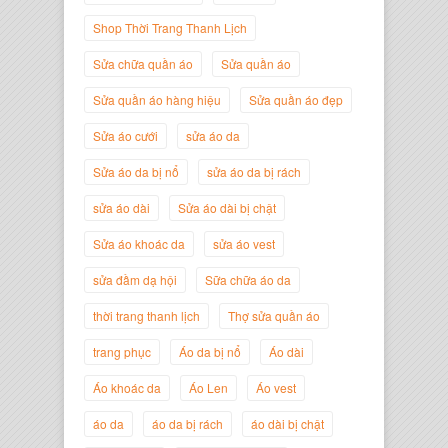
Shop Thời Trang Thanh Lịch
Sửa chữa quần áo
Sửa quần áo
Sửa quần áo hàng hiệu
Sửa quần áo đẹp
Nguyễn Minh Đức
Sửa áo cưới
sửa áo da
Giám Đốc Công ty Cây Xanh Gia
Nguyễn
Sửa áo da bị nổ
sửa áo da bị rách
sửa áo dài
Sửa áo dài bị chật
Sửa áo khoác da
sửa áo vest
sửa đầm dạ hội
Sữa chữa áo da
thời trang thanh lịch
Thợ sửa quần áo
trang phục
Áo da bị nổ
Áo dài
Áo khoác da
Áo Len
Áo vest
áo da
áo da bị rách
áo dài bị chật
Nguyễn Đắc Định