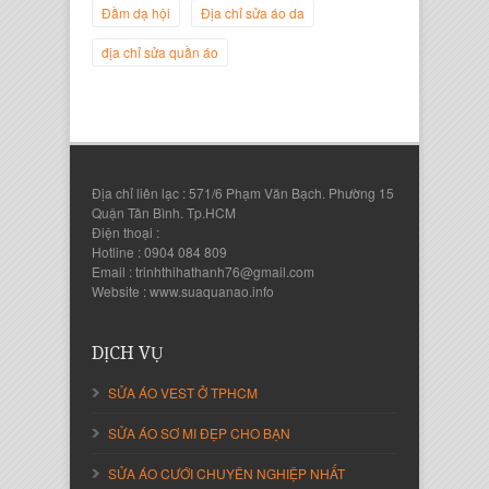
Giám Đốc Công ty Twist Potato
Đầm dạ hội
Địa chỉ sửa áo da
địa chỉ sửa quần áo
Địa chỉ liên lạc : 571/6 Phạm Văn Bạch. Phường 15
Quận Tân Bình. Tp.HCM
Điện thoại :
Hotline : 0904 084 809
Email : trinhthihathanh76@gmail.com
Website : www.suaquanao.info
Nguyễn Thanh Sang
Giám Đốc Công ty Lam Sơn Phát
DỊCH VỤ
SỬA ÁO VEST Ở TPHCM
SỬA ÁO SƠ MI ĐẸP CHO BẠN
SỬA ÁO CƯỚI CHUYÊN NGHIỆP NHẤT