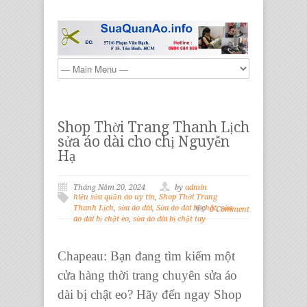
Shop Thời Trang Thanh Lịch
sửa áo dài cho chị Nguyễn
Hạ
Tháng Năm 20, 2024
by
admin
hiệu sửa quần áo uy tín
,
Shop Thời Trang
Thanh Lịch
,
sửa áo dài
,
Sửa áo dài bị chật
,
sửa
0 Comment
áo dài bị chật eo
,
sửa áo dài bị chật tay
Chapeau: Bạn đang tìm kiếm một
cửa hàng thời trang chuyên sửa áo
dài bị chật eo? Hãy đến ngay Shop