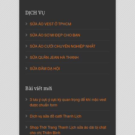
Nguyễn Thanh Sang
Giám Đốc Công ty Lam Sơn Phát
DỊCH VỤ
SỬA ÁO VEST Ở TPHCM
SỬA ÁO SƠ MI ĐẸP CHO BẠN
SỬA ÁO CƯỚI CHUYÊN NGHIỆP NHẤT
SỬA QUẦN JEAN HÀ THANH
SỬA ĐẦM DẠ HỘI
Bài viết mới
Nguyễn Thị Cẩm Loan
Giám Đốc Công ty An Vạn Thành
3 lưu ý cực ý cực kỳ quan trọng để khi mặc vest
được chuẩn form
Dịch vụ sửa đồ cưới Thanh Lịch
Shop Thời Trang Thanh Lịch sửa áo dài bị chật
cho chị Thiên Bình