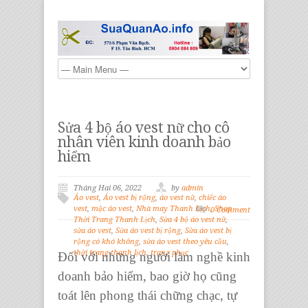
Sửa 4 bộ áo vest nữ cho cô
nhân viên kinh doanh bảo
hiểm
Tháng Hai 06, 2022
by
admin
Áo vest
,
Áo vest bị rộng
,
áo vest nữ
,
chiếc áo
vest
,
mặc áo vest
,
Nhà may Thanh Lịch
,
Shop
0 Comment
Thời Trang Thanh Lịch
,
Sửa 4 bộ áo vest nữ
,
sửa áo vest
,
Sửa áo vest bị rộng
,
Sửa áo vest bị
rộng có khó không
,
sửa áo vest theo yêu cầu
,
thời trang thanh lịch
,
trang phục
Đối với những người làm nghề kinh
doanh bảo hiểm, bao giờ họ cũng
toát lên phong thái chững chạc, tự