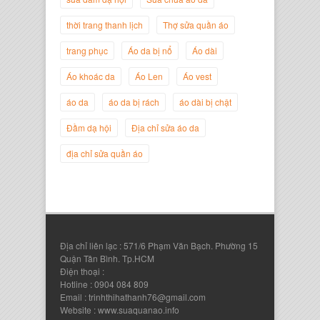
thời trang thanh lịch
Thợ sửa quần áo
trang phục
Áo da bị nổ
Áo dài
Áo khoác da
Áo Len
Áo vest
áo da
áo da bị rách
áo dài bị chật
Nguyễn Đắc Định
Đầm dạ hội
Địa chỉ sửa áo da
Giám Đốc Công ty Twist Potato
địa chỉ sửa quần áo
Địa chỉ liên lạc : 571/6 Phạm Văn Bạch. Phường 15
Quận Tân Bình. Tp.HCM
Điện thoại :
Hotline : 0904 084 809
Email : trinhthihathanh76@gmail.com
Website : www.suaquanao.info