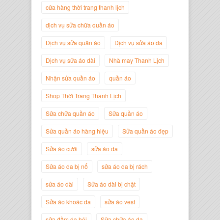
Giám Đốc Thương Hiệu Giày Thời
cửa hàng thời trang thanh lịch
Trang Thanh Lịch
dịch vụ sửa chữa quần áo
Dịch vụ sửa quần áo
Dịch vụ sửa áo da
Dịch vụ sửa áo dài
Nhà may Thanh Lịch
Nhận sửa quần áo
quần áo
Shop Thời Trang Thanh Lịch
Sửa chữa quần áo
Sửa quần áo
Sửa quần áo hàng hiệu
Sửa quần áo đẹp
Nguyễn Minh Đức
Sửa áo cưới
sửa áo da
Giám Đốc Công ty Cây Xanh Gia
Nguyễn
Sửa áo da bị nổ
sửa áo da bị rách
sửa áo dài
Sửa áo dài bị chật
Sửa áo khoác da
sửa áo vest
sửa đầm dạ hội
Sữa chữa áo da