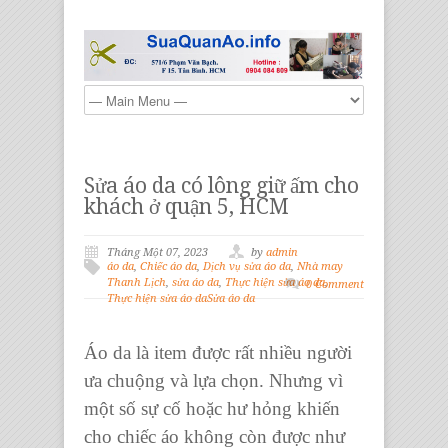
Sửa áo da có lông giữ ấm cho
khách ở quận 5, HCM
Tháng Một 07, 2023
by
admin
áo da
,
Chiếc áo da
,
Dịch vụ sửa áo da
,
Nhà may
Thanh Lịch
,
sửa áo da
,
Thực hiện sửa áo da
,
0 Comment
Thực hiện sửa áo daSửa áo da
Áo da là item được rất nhiều người
ưa chuộng và lựa chọn. Nhưng vì
một số sự cố hoặc hư hỏng khiến
cho chiếc áo không còn được như