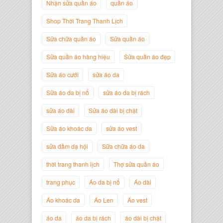
Nhận sửa quần áo
quần áo
Shop Thời Trang Thanh Lịch
Sửa chữa quần áo
Sửa quần áo
Sửa quần áo hàng hiệu
Sửa quần áo đẹp
Nguyễn Minh Đức
Sửa áo cưới
sửa áo da
Giám Đốc Công ty Cây Xanh Gia
Nguyễn
Sửa áo da bị nổ
sửa áo da bị rách
sửa áo dài
Sửa áo dài bị chật
Sửa áo khoác da
sửa áo vest
sửa đầm dạ hội
Sữa chữa áo da
thời trang thanh lịch
Thợ sửa quần áo
trang phục
Áo da bị nổ
Áo dài
Áo khoác da
Áo Len
Áo vest
áo da
áo da bị rách
áo dài bị chật
Nguyễn Đắc Định