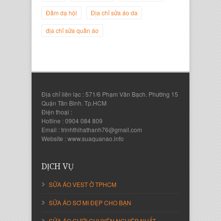
Giám Đốc Công ty Twist Potato
Đầm dạ hội
Địa chỉ sửa áo da
địa chỉ sửa quần áo
Địa chỉ liên lạc : 571/6 Phạm Văn Bạch. Phường 15
Quận Tân Bình. Tp.HCM
Điện thoại :
Hotline : 0904 084 809
Email : trinhthihathanh76@gmail.com
Website : www.suaquanao.info
Nguyễn Thanh Sang
Giám Đốc Công ty Lam Sơn Phát
DỊCH VỤ
SỬA ÁO VEST Ở TPHCM
SỬA ÁO SƠ MI ĐẸP CHO BẠN
SỬA ÁO CƯỚI CHUYÊN NGHIỆP NHẤT