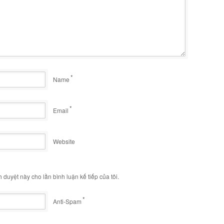
*
Name
*
Email
Website
h duyệt này cho lần bình luận kế tiếp của tôi.
*
Anti-Spam