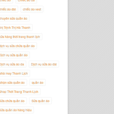
chiếc áo dài
chiếc áo vest
Trịnh Thị Hà Thanh
chuyên sửa quần áo
Giám Đốc Thương Hiệu Giày Thời
Trang Thanh Lịch
chị Trịnh Thị Hà Thanh
cửa hàng thời trang thanh lịch
dịch vụ sửa chữa quần áo
Dịch vụ sửa quần áo
Dịch vụ sửa áo da
Dịch vụ sửa áo dài
Nhà may Thanh Lịch
Nhận sửa quần áo
quần áo
Shop Thời Trang Thanh Lịch
Nguyễn Minh Đức
Giám Đốc Công ty Cây Xanh Gia
Sửa chữa quần áo
Sửa quần áo
Nguyễn
Sửa quần áo hàng hiệu