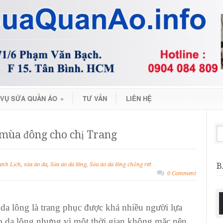
 VỤ SỬA QUẦN ÁO
»
TƯ VẤN
LIÊN HỆ
 mùa đông cho chị Trang
B
nh Lịch
,
sửa áo da
,
Sửa áo da lông
,
Sửa áo da lông chống rét
0 Comment
a lông là trang phục được khá nhiều người lựa
o da lông nhưng vì một thời gian không mặc nên