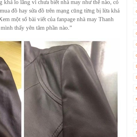
 khá lo lắng vì chưa biết nhà may như thế nào, có
mua đồ hay sửa đồ trên mạng cũng từng bị lừa khá
 Xem một số bài viết của fanpage nhà may Thanh
g mình thấy yên tâm phần nào
.”