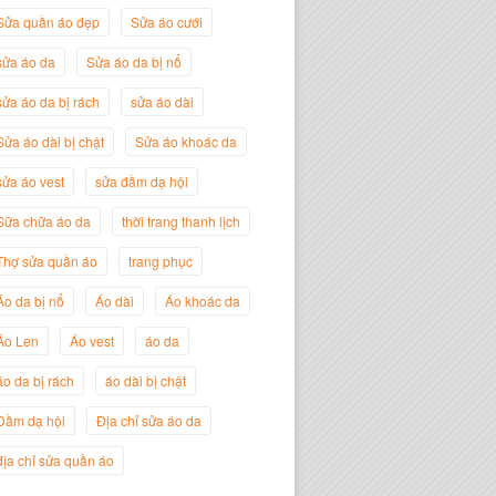
Sửa quần áo đẹp
Sửa áo cưới
sửa áo da
Sửa áo da bị nổ
sửa áo da bị rách
sửa áo dài
Sửa áo dài bị chật
Sửa áo khoác da
sửa áo vest
sửa đầm dạ hội
Sữa chữa áo da
thời trang thanh lịch
Thợ sửa quần áo
trang phục
Nguyễn Đắc Định
Giám Đốc Công ty Twist Potato
Áo da bị nổ
Áo dài
Áo khoác da
Áo Len
Áo vest
áo da
áo da bị rách
áo dài bị chật
Đầm dạ hội
Địa chỉ sửa áo da
địa chỉ sửa quần áo