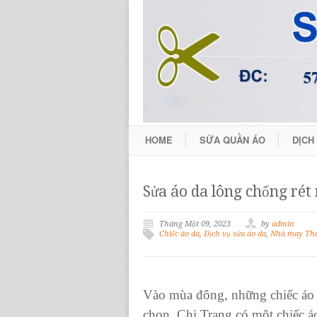
HOME
SỬA QUẦN ÁO
DỊCH
Sửa áo da lông chống rét
Tháng Một 09, 2023
by
admin
Chiếc áo da
,
Dịch vụ sửa áo da
,
Nhà may Tha
Vào mùa đông, những chiếc áo d
chọn. Chị Trang có một chiếc á