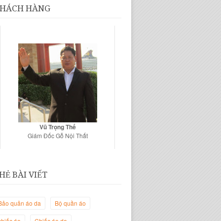
HÁCH HÀNG
Vũ Trọng Thế
Giám Đốc Gỗ Nội Thất
HẺ BÀI VIẾT
Bảo quản áo da
Bộ quần áo
chiếc áo
Chiếc áo da