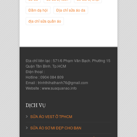
Nguyễn Đắc Định
Giám Đốc Công ty Twist Potato
Đầm dạ hội
Địa chỉ sửa áo da
địa chỉ sửa quần áo
Địa chỉ liên lạc : 571/6 Phạm Văn Bạch. Phường 15
Quận Tân Bình. Tp.HCM
Điện thoại :
Hotline : 0904 084 809
Email : trinhthihathanh76@gmail.com
Website : www.suaquanao.info
Nguyễn Thanh Sang
Giám Đốc Công ty Lam Sơn Phát
DỊCH VỤ
SỬA ÁO VEST Ở TPHCM
SỬA ÁO SƠ MI ĐẸP CHO BẠN