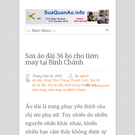
Sửa áo dài 36 bộ cho tiệm
may tại Bình Chánh
Tháng Hai 03, 2022
by
admin
Áo dài
,
Shop Thời Trang Thanh Lịch
,
Sửa 36
bộ áo dài
,
sửa áo dài
,
thời trang thanh lịch
,
0 Comment
tiệm may
,
tiệm may tại Bình Chánh
Áo dài
là trang phục yêu thích của
chị em phụ nữ. Tuy nhiên do nhiều
nguyên nhân khác nhau, khiến
nhiều bạn cảm thấy không được tự