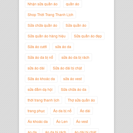
Nhận sửa quần áo
quần áo
Shop Thời Trang Thanh Lịch
Sửa chữa quần áo
Sửa quần áo
Sửa quần áo hàng hiệu
Sửa quần áo đẹp
Nguyễn Minh Đức
Sửa áo cưới
sửa áo da
Giám Đốc Công ty Cây Xanh Gia
Nguyễn
Sửa áo da bị nổ
sửa áo da bị rách
sửa áo dài
Sửa áo dài bị chật
Sửa áo khoác da
sửa áo vest
sửa đầm dạ hội
Sữa chữa áo da
thời trang thanh lịch
Thợ sửa quần áo
trang phục
Áo da bị nổ
Áo dài
Áo khoác da
Áo Len
Áo vest
áo da
áo da bị rách
áo dài bị chật