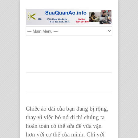
Sửa áo dài bị rộng eo cho
người gầy
Tháng Chín 26, 2021
by
admin
Áo dài
,
Cách sửa áo dài bị rộng eo
,
chiếc áo dài
,
Có nên sửa áo dài bị rộng eo
,
Nhà may Thanh
0 Comment
Lịch
,
Sửa áo dài bị rộng eo
Chiếc áo dài của bạn đang bị rộng,
thay vì việc bỏ nó đi thì chúng ta
hoàn toàn có thể sửa để vừa vặn
hơn với cơ thể của mình. Chỉ với