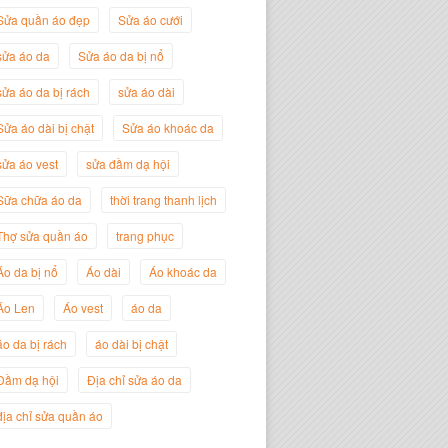
Sửa quần áo đẹp
Sửa áo cưới
sửa áo da
Sửa áo da bị nổ
sửa áo da bị rách
sửa áo dài
Sửa áo dài bị chật
Sửa áo khoác da
sửa áo vest
sửa đầm dạ hội
Sữa chữa áo da
thời trang thanh lịch
Thợ sửa quần áo
trang phục
Nguyễn Đắc Định
Áo da bị nổ
Áo dài
Áo khoác da
Giám Đốc Công ty Twist Potato
Áo Len
Áo vest
áo da
áo da bị rách
áo dài bị chật
Đầm dạ hội
Địa chỉ sửa áo da
địa chỉ sửa quần áo