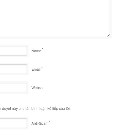
*
Name
*
Email
Website
h duyệt này cho lần bình luận kế tiếp của tôi.
*
Anti-Spam