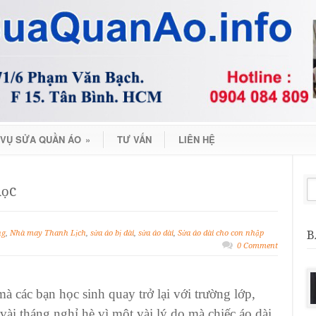
 VỤ SỬA QUẦN ÁO
»
TƯ VẤN
LIÊN HỆ
học
B
ng
,
Nhà may Thanh Lịch
,
sửa áo bị dài
,
sửa áo dài
,
Sửa áo dài cho con nhập
0 Comment
 mà các bạn
học sinh
quay trở lại với trường lớp,
 vài tháng nghỉ hè vì một vài lý do mà
chiếc áo dài