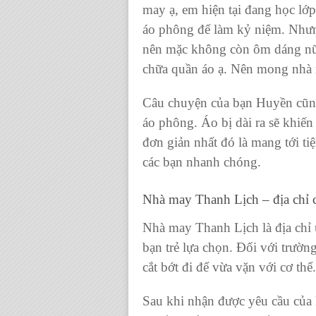
may ạ, em hiện tại đang học l
áo
phông để làm kỷ niệm. Như
nên mặc không còn ôm dáng nữ
chữa quần áo
ạ. Nên mong nhà 
Câu chuyện của bạn Huyền cũng
áo phông. Áo bị dài
ra sẽ khiến
đơn giản nhất đó là mang tới t
các bạn nhanh chóng.
Nhà may Thanh Lịch
– địa chỉ
Nhà may Thanh Lịch
là địa chỉ
bạn trẻ lựa chọn. Đối với trườn
cắt bớt đi để vừa vặn với cơ thể.
Sau khi nhận được yêu cầu của k