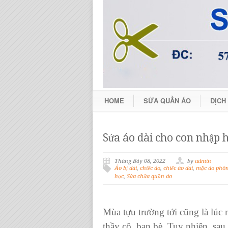
HOME
SỬA QUẦN ÁO
DỊCH
Sửa áo dài cho con nhập 
Tháng Bảy 08, 2022
by
admin
Áo bị dài
,
chiếc áo
,
chiếc áo dài
,
mặc áo phô
học
,
Sửa chữa quần áo
Mùa tựu trường tới cũng là lúc
thầy cô, bạn bè. Tuy nhiên, sau