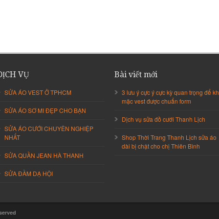
DỊCH VỤ
Bài viết mới
SỬA ÁO VEST Ở TPHCM
3 lưu ý cực ý cực kỳ quan trọng để kh
mặc vest được chuẩn form
SỬA ÁO SƠ MI ĐẸP CHO BẠN
Dịch vụ sửa đồ cưới Thanh Lịch
SỬA ÁO CƯỚI CHUYÊN NGHIỆP
NHẤT
Shop Thời Trang Thanh Lịch sửa áo
dài bị chật cho chị Thiên Bình
SỬA QUẦN JEAN HÀ THANH
SỬA ĐẦM DẠ HỘI
eserved