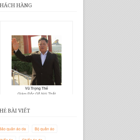
HÁCH HÀNG
Vũ Trọng Thế
Giám Đốc Gỗ Nội Thất
HẺ BÀI VIẾT
Bảo quản áo da
Bộ quần áo
chiếc áo
Chiếc áo da