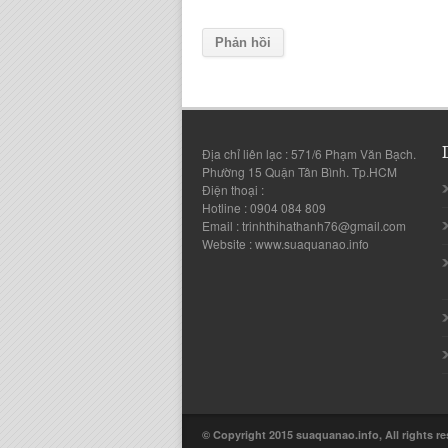
Địa chỉ liên lạc : 571/6 Phạm Văn Bạch.
Phường 15 Quận Tân Bình. Tp.HCM
Điện thoại :
Hotline : 0904 084 809
Email : trinhthihathanh76@gmail.com
Website : www.suaquanao.info
© Copyright 2015 suaquanao.info, All rights r