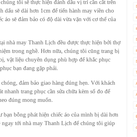
húng tôi sẽ thực hiện đánh dấu vị trí cần cắt trên
ánh dấu sẽ dài hơn 1cm để tiến hành may viền cho
ếc áo
sẽ đảm bảo có độ dài vừa vặn với cơ thể của
tại
nhà may Thanh Lịch
đều được thực hiện bởi thợ
iệm trong nghề. Hơn nữa, chúng tôi cũng trang bị
 bị, vật liệu chuyên dụng phù hợp để khắc phục
 phục bạn đang gặp phải.
h chóng, đảm bảo giao hàng đúng hẹn. Với khách
át nhanh trang phục cần sửa chữa kèm số đo để
 theo đúng mong muốn.
ư bạn bỗng phát hiện chiếc áo của mình bị dài hơn
ệ ngay tới
nhà may Thanh Lịch
để chúng tôi giúp