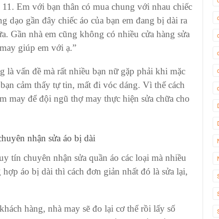
ớp 11. Em với bạn thân có mua chung với nhau
chiếc
ng dạo gần đây
chiếc áo
của bạn em đang bị dài ra
a. Gần nhà em cũng không có nhiều cửa hàng
sửa
may giúp em với ạ.”
 là vấn đề mà rất nhiều bạn nữ gặp phải khi
mặc
 bạn cảm thấy tự tin, mất đi vóc dáng. Vì thế cách
iệm may để đội ngũ thợ may thực hiện sửa chữa cho
 chuyên nhận
sửa áo bị dài
 uy tín chuyên nhận sửa quần áo các loại mà nhiều
g hợp
áo bị dài
thì cách đơn giản nhất đó là sửa lại,
hách hàng, nhà may sẽ đo lại cơ thể rồi lấy số