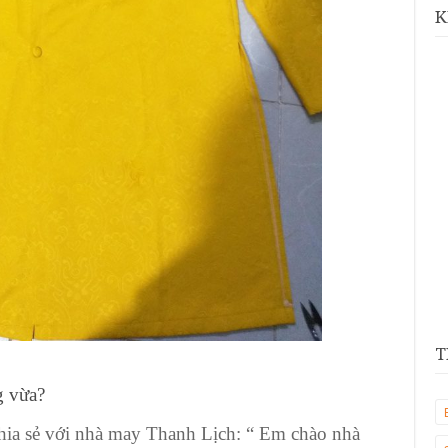
K
T
g vừa
?
ia sẻ với
nhà may Thanh Lịch
: “ Em chào nhà