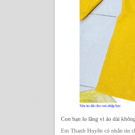
Sửa áo dài cho con nhập học.
Con bạn lo lắng vì
áo dài khôn
Em Thanh Huyền có nhắn tin ch