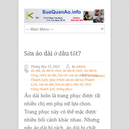
Sửa áo dài ở đâu tốt?
Tháng Bảy 13, 2022
by
admin
Áo dài
,
áo dài bị chật
,
áo dài bị rách
,
Áo dài bị
rộng
,
chiếc áo dài
,
Địa chỉ sửa áo dài
,
Nhà may
0 Comment
Thanh Lịch
,
Quy trình sửa áo dài tại Thanh
Lịch
,
sửa áo dài
,
Sửa áo dài ở đâu tốt
,
thời
trang thanh lịch
,
trang phục
Áo dài
luôn là
trang phục
được rất
nhiều chị em phụ nữ lựa chọn.
Trang phục
này có thể mặc được
nhiều bối cảnh khác nhau. Nhưng
nếu
áo dài bị rách,
áo dài bị chật