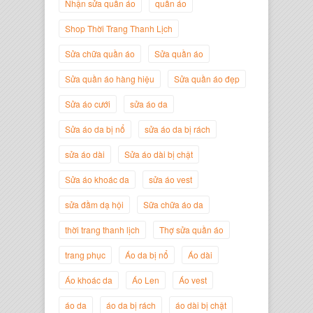
Nhận sửa quần áo
quần áo
Shop Thời Trang Thanh Lịch
Sửa chữa quần áo
Sửa quần áo
Sửa quần áo hàng hiệu
Sửa quần áo đẹp
Nguyễn Minh Đức
Giám Đốc Công ty Cây Xanh Gia
Sửa áo cưới
sửa áo da
Nguyễn
Sửa áo da bị nổ
sửa áo da bị rách
sửa áo dài
Sửa áo dài bị chật
Sửa áo khoác da
sửa áo vest
sửa đầm dạ hội
Sữa chữa áo da
thời trang thanh lịch
Thợ sửa quần áo
trang phục
Áo da bị nổ
Áo dài
Áo khoác da
Áo Len
Áo vest
áo da
áo da bị rách
áo dài bị chật
Nguyễn Đắc Định