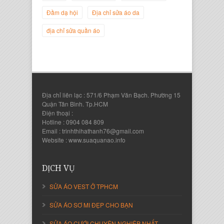
Giám Đốc Công ty Twist Potato
Đầm dạ hội
Địa chỉ sửa áo da
địa chỉ sửa quần áo
Địa chỉ liên lạc : 571/6 Phạm Văn Bạch. Phường 15
Quận Tân Bình. Tp.HCM
Điện thoại :
Hotline : 0904 084 809
Email : trinhthihathanh76@gmail.com
Website : www.suaquanao.info
Nguyễn Thanh Sang
Giám Đốc Công ty Lam Sơn Phát
DỊCH VỤ
SỬA ÁO VEST Ở TPHCM
SỬA ÁO SƠ MI ĐẸP CHO BẠN
SỬA ÁO CƯỚI CHUYÊN NGHIỆP NHẤT