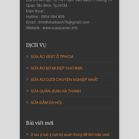
Nguyễn Thanh Sang
Quận Tân Bình. Tp.HCM
Giám Đốc Công ty Lam Sơn Phát
Điện thoại :
Hotline : 0904 084 809
Email : trinhthihathanh76@gmail.com
Website : www.suaquanao.info
DỊCH VỤ
SỬA ÁO VEST Ở TPHCM
SỬA ÁO SƠ MI ĐẸP CHO BẠN
SỬA ÁO CƯỚI CHUYÊN NGHIỆP NHẤT
SỬA QUẦN JEAN HÀ THANH
Nguyễn Thị Cẩm Loan
Giám Đốc Công ty An Vạn Thành
SỬA ĐẦM DẠ HỘI
Bài viết mới
3 lưu ý cực ý cực kỳ quan trọng để khi mặc vest