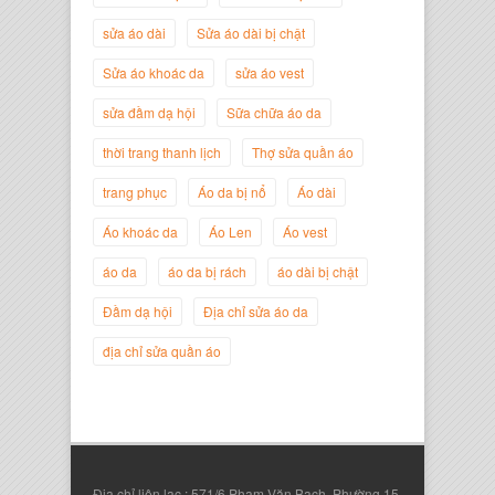
sửa áo dài
Sửa áo dài bị chật
Sửa áo khoác da
sửa áo vest
sửa đầm dạ hội
Sữa chữa áo da
thời trang thanh lịch
Thợ sửa quần áo
Nguyễn Đắc Định
trang phục
Áo da bị nổ
Áo dài
Giám Đốc Công ty Twist Potato
Áo khoác da
Áo Len
Áo vest
áo da
áo da bị rách
áo dài bị chật
Đầm dạ hội
Địa chỉ sửa áo da
địa chỉ sửa quần áo
Địa chỉ liên lạc : 571/6 Phạm Văn Bạch. Phường 15