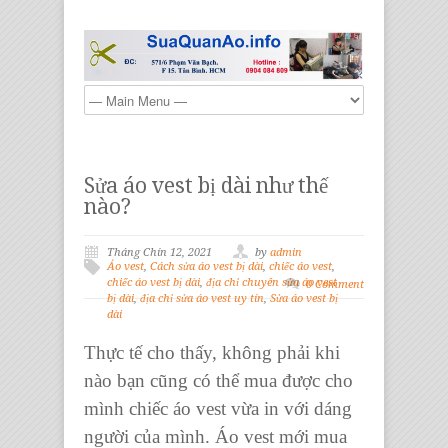
Sửa áo vest bị dài như thế
nào?
Tháng Chín 12, 2021
by
admin
Áo vest
,
Cách sửa áo vest bị dài
,
chiếc áo vest
,
chiếc áo vest bị dài
,
địa chỉ chuyên sửa áo vest
0 Comment
bị dài
,
địa chỉ sửa áo vest uy tín
,
Sửa áo vest bị
dài
Thực tế cho thấy, không phải khi
nào bạn cũng có thể mua được cho
mình chiếc áo vest vừa in với dáng
người của mình. Áo vest mới mua