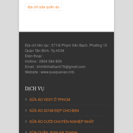
địa chỉ sửa quần áo
Địa chỉ liên lạc : 571/6 Phạm Văn Bạch. Phường 15
Quận Tân Bình. Tp.HCM
Điện thoại :
Hotline : 0904 084 809
Email : trinhthihathanh76@gmail.com
Website : www.suaquanao.info
Nguyễn Thanh Sang
Giám Đốc Công ty Lam Sơn Phát
DỊCH VỤ
SỬA ÁO VEST Ở TPHCM
SỬA ÁO SƠ MI ĐẸP CHO BẠN
SỬA ÁO CƯỚI CHUYÊN NGHIỆP NHẤT
SỬA QUẦN JEAN HÀ THANH