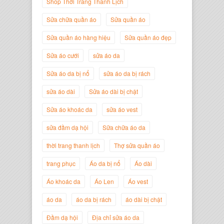
Shop Thời Trang Thanh Lịch
Sửa chữa quần áo
Sửa quần áo
Sửa quần áo hàng hiệu
Sửa quần áo đẹp
Nguyễn Minh Đức
Sửa áo cưới
sửa áo da
Giám Đốc Công ty Cây Xanh Gia
Nguyễn
Sửa áo da bị nổ
sửa áo da bị rách
sửa áo dài
Sửa áo dài bị chật
Sửa áo khoác da
sửa áo vest
sửa đầm dạ hội
Sữa chữa áo da
thời trang thanh lịch
Thợ sửa quần áo
trang phục
Áo da bị nổ
Áo dài
Áo khoác da
Áo Len
Áo vest
áo da
áo da bị rách
áo dài bị chật
Nguyễn Đắc Định
Giám Đốc Công ty Twist Potato
Đầm dạ hội
Địa chỉ sửa áo da