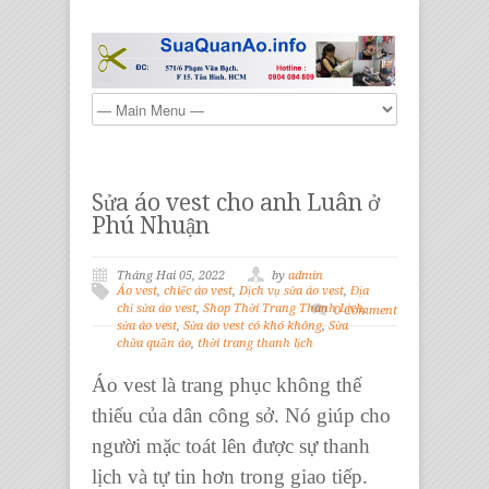
Sửa áo vest cho anh Luân ở
Phú Nhuận
Tháng Hai 05, 2022
by
admin
Áo vest
,
chiếc áo vest
,
Dịch vụ sửa áo vest
,
Địa
chỉ sửa áo vest
,
Shop Thời Trang Thanh Lịch
,
0 Comment
sửa áo vest
,
Sửa áo vest có khó không
,
Sửa
chữa quần áo
,
thời trang thanh lịch
Áo vest
là trang phục không thế
thiếu của dân công sở. Nó giúp cho
người mặc toát lên được sự thanh
lịch và tự tin hơn trong giao tiếp.