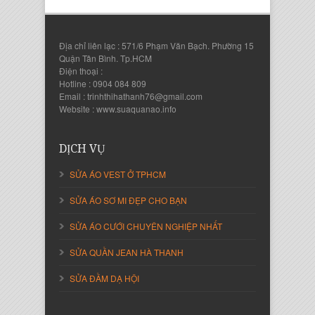
Địa chỉ liên lạc : 571/6 Phạm Văn Bạch. Phường 15
Quận Tân Bình. Tp.HCM
Điện thoại :
Hotline : 0904 084 809
Email : trinhthihathanh76@gmail.com
Website : www.suaquanao.info
Nguyễn Thanh Sang
Giám Đốc Công ty Lam Sơn Phát
DỊCH VỤ
SỬA ÁO VEST Ở TPHCM
SỬA ÁO SƠ MI ĐẸP CHO BẠN
SỬA ÁO CƯỚI CHUYÊN NGHIỆP NHẤT
SỬA QUẦN JEAN HÀ THANH
SỬA ĐẦM DẠ HỘI