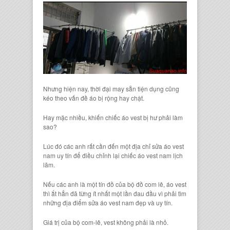
Nhưng hiện nay, thời đại may sẵn tiện dụng cũng
kéo theo vấn đề áo bị rộng hay chật.
Hay mặc nhiều, khiến chiếc áo vest bị hư phải làm
sao?
Lúc đó các anh rất cần đến một địa chỉ sửa áo vest
nam uy tín để điều chỉnh lại chiếc áo vest nam lịch
lãm.
Nếu các anh là một tín đồ của bộ đồ com lê, áo vest
thì ắt hẳn đã từng ít nhất một lần đau đầu vì phải tìm
những địa điểm sửa áo vest nam đẹp và uy tín.
Giá trị của bộ com-lê, vest không phải là nhỏ.