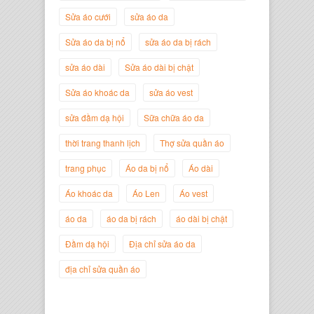
Sửa áo cưới
sửa áo da
Nguyễn Minh Đức
Giám Đốc Công ty Cây Xanh Gia
Sửa áo da bị nổ
sửa áo da bị rách
Nguyễn
sửa áo dài
Sửa áo dài bị chật
Sửa áo khoác da
sửa áo vest
sửa đầm dạ hội
Sữa chữa áo da
thời trang thanh lịch
Thợ sửa quần áo
trang phục
Áo da bị nổ
Áo dài
Áo khoác da
Áo Len
Áo vest
áo da
áo da bị rách
áo dài bị chật
Nguyễn Đắc Định
Đầm dạ hội
Địa chỉ sửa áo da
Giám Đốc Công ty Twist Potato
địa chỉ sửa quần áo