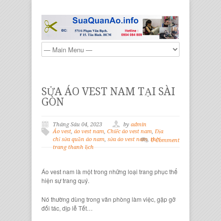
SỬA ÁO VEST NAM TẠI SÀI
GÒN
Tháng Sáu 04, 2023
by
admin
Áo vest
,
áo vest nam
,
Chiếc áo vest nam
,
Địa
chỉ sửa quần áo nam
,
sửa áo vest nam
,
thời
0 Comment
trang thanh lịch
Áo vest nam là một trong những loại trang phục thể
hiện sự trang quý.
Nó thường dùng trong văn phòng làm việc, gặp gỡ
đối tác, dịp lễ Tết…