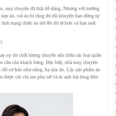
 áo, mọi chuyện đã thật dễ dàng. Nhưng với trường
ize áo, vai áo bị rộng thì tôi khuyên bạn đừng tự
 tình trạng chiếc áo trở lên tồi tệ hơn và bạn mất
i?
ay uy tín chất lượng chuyên sửa chữa các loại quần
êu cầu của khách hàng. Đặc biệt, nhà may chuyên
ác lỗi cơ bản như nâng, hạ size áo. Các sản phẩm áo
ều được các chị em phụ nữ và ác anh hài lòng đón