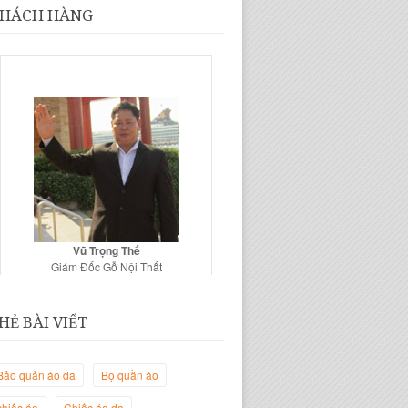
HÁCH HÀNG
Vũ Trọng Thế
Giám Đốc Gỗ Nội Thất
HẺ BÀI VIẾT
Bảo quản áo da
Bộ quần áo
chiếc áo
Chiếc áo da