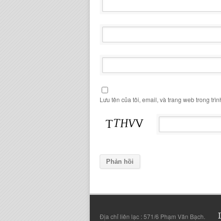
Lưu tên của tôi, email, và trang web trong trìn
Địa chỉ liên lạc : 571/6 Phạm Văn Bạch.