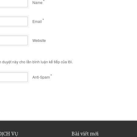
*
Name
*
Email
Website
h duyệt này cho lần bình luận kế tiếp của tôi.
*
Anti-Spam
DỊCH VỤ
Bài viết mới