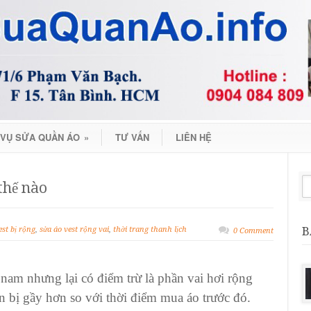
 VỤ SỬA QUẦN ÁO
»
TƯ VẤN
LIÊN HỆ
thế nào
B
est bị rộng
,
sửa áo vest rộng vai
,
thời trang thanh lịch
0 Comment
 nam nhưng lại có điểm trừ là phần vai hơi rộng
n bị gầy hơn so với thời điểm mua áo trước đó.