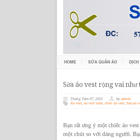
HOME
SỬA QUẦN ÁO
DỊCH
Sửa áo vest rộng vai như 
Tháng Tám 07, 2021
by
admin
Áo vest
,
áo vest nam
,
chiếc áo vest
,
Sửa áo v
Bạn rất ưng ý một chiếc áo vest
một chút so với dáng người. Bạ