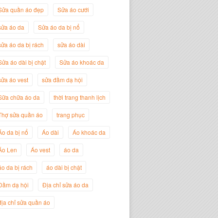
Sửa quần áo đẹp
Sửa áo cưới
sửa áo da
Sửa áo da bị nổ
sửa áo da bị rách
sửa áo dài
Sửa áo dài bị chật
Sửa áo khoác da
sửa áo vest
sửa đầm dạ hội
Sữa chữa áo da
thời trang thanh lịch
Thợ sửa quần áo
trang phục
Nguyễn Đắc Định
Áo da bị nổ
Áo dài
Áo khoác da
Giám Đốc Công ty Twist Potato
Áo Len
Áo vest
áo da
áo da bị rách
áo dài bị chật
Đầm dạ hội
Địa chỉ sửa áo da
địa chỉ sửa quần áo