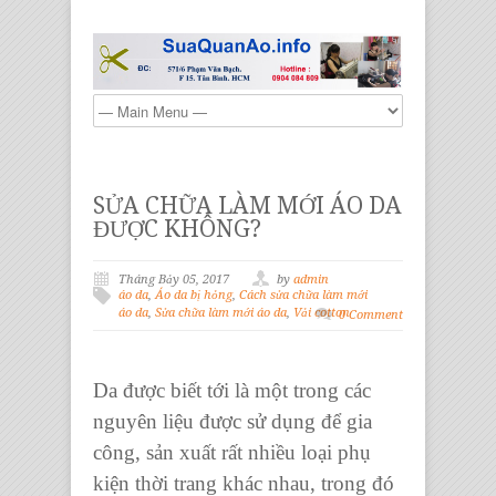
SỬA CHỮA LÀM MỚI ÁO DA
ĐƯỢC KHÔNG?
Tháng Bảy 05, 2017
by
admin
áo da
,
Áo da bị hỏng
,
Cách sửa chữa làm mới
áo da
,
Sửa chữa làm mới áo da
,
Vải cotton
0 Comment
Da được biết tới là một trong các
nguyên liệu được sử dụng để gia
công, sản xuất rất nhiều loại phụ
kiện thời trang khác nhau, trong đó