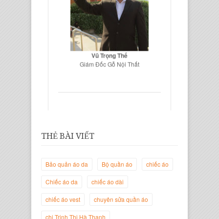
Vũ Trọng Thế
Giám Đốc Gỗ Nội Thất
THẺ BÀI VIẾT
Bảo quản áo da
Bộ quần áo
chiếc áo
Chiếc áo da
chiếc áo dài
Trịnh Thị Hà Thanh
Giám Đốc Thương Hiệu Giày Thời
chiếc áo vest
chuyên sửa quần áo
Trang Thanh Lịch
chị Trịnh Thị Hà Thanh