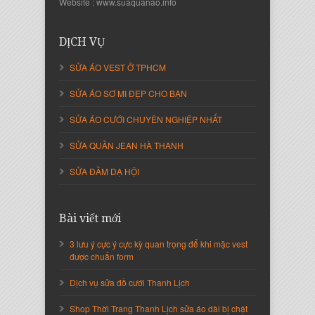
Website : www.suaquanao.info
DỊCH VỤ
SỬA ÁO VEST Ở TPHCM
SỬA ÁO SƠ MI ĐẸP CHO BẠN
SỬA ÁO CƯỚI CHUYÊN NGHIỆP NHẤT
SỬA QUẦN JEAN HÀ THANH
SỬA ĐẦM DẠ HỘI
Nguyễn Thị Cẩm Loan
Giám Đốc Công ty An Vạn Thành
Bài viết mới
3 lưu ý cực ý cực kỳ quan trọng để khi mặc vest
được chuẩn form
Dịch vụ sửa đồ cưới Thanh Lịch
Shop Thời Trang Thanh Lịch sửa áo dài bị chật