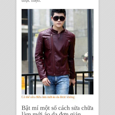
thực hiện.
Có thể sửa chữa làm mới áo da được không
Bật mí một số
cách sửa chữa
làm mới áo da
đơn giản