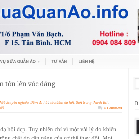
 VỤ SỬA QUẦN ÁO
»
TƯ VẤN
LIÊN HỆ
em tôn lên vóc dáng
B
 hội chuyên nghiệp
,
Đầm dạ hội
,
sửa đầm dạ hội
,
thời trang thanh lịch
,
hội
0 Comment
ạ hội đẹp. Tuy nhiên chỉ vì một vài lý do khiến
y rộng chật do cân nặng của cơ thể thay đổi. Mọi