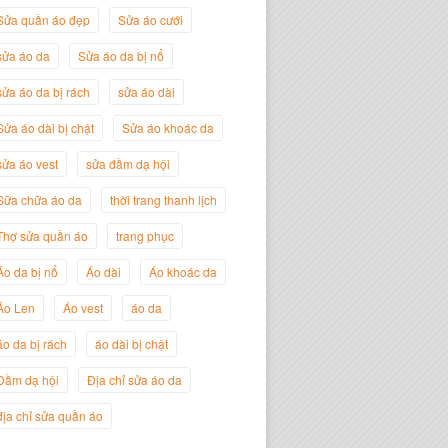
Sửa quần áo đẹp
Sửa áo cưới
sửa áo da
Sửa áo da bị nổ
sửa áo da bị rách
sửa áo dài
Sửa áo dài bị chật
Sửa áo khoác da
sửa áo vest
sửa đầm dạ hội
Sữa chữa áo da
thời trang thanh lịch
Thợ sửa quần áo
trang phục
Nguyễn Đắc Định
Áo da bị nổ
Áo dài
Áo khoác da
Giám Đốc Công ty Twist Potato
Áo Len
Áo vest
áo da
áo da bị rách
áo dài bị chật
Đầm dạ hội
Địa chỉ sửa áo da
địa chỉ sửa quần áo