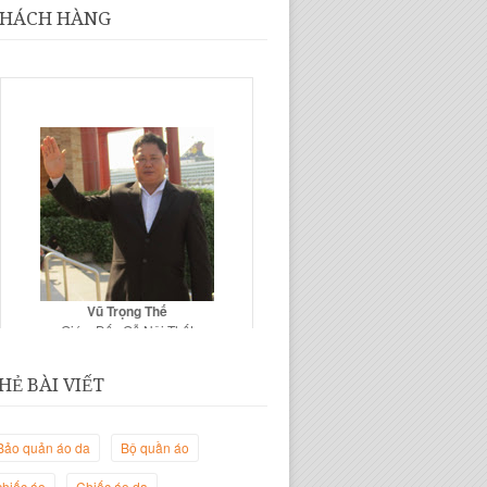
HÁCH HÀNG
Vũ Trọng Thế
Giám Đốc Gỗ Nội Thất
HẺ BÀI VIẾT
Bảo quản áo da
Bộ quần áo
chiếc áo
Chiếc áo da