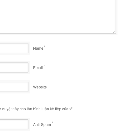
*
Name
*
Email
Website
h duyệt này cho lần bình luận kế tiếp của tôi.
*
Anti-Spam