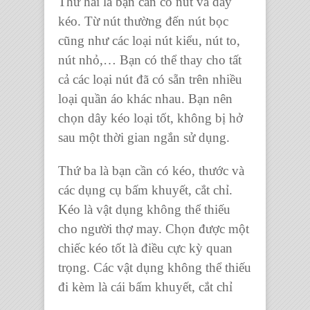
Thứ hai là bạn cần có
nút
và
dây
kéo
. Từ nút thường đến
nút bọc
cũng như các loại
nút kiểu, nút to,
nút nhỏ
,… Bạn có thể thay cho tất
cả
các loại nút
đã có sẵn trên nhiều
loại
quần áo
khác nhau.
Bạn nên
chọn
dây kéo
loại tốt, không bị hở
sau một thời gian ngắn sử dụng.
Thứ ba là bạn cần có
kéo, thước
và
các
dụng cụ bấm khuyết, cắt chỉ
.
Kéo là vật dụng không thể thiếu
cho
người thợ may
. Chọn được một
chiếc kéo
tốt là điều cực kỳ quan
trọng. Các vật dụng không thể thiếu
đi kèm là cái
bấm khuyết, cắt chỉ