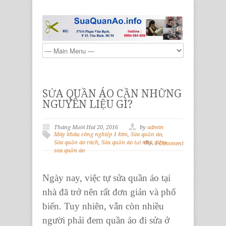
SỬA QUẦN ÁO CẦN NHỮNG
NGUYÊN LIỆU GÌ?
Tháng Mười Hai 20, 2016
by
admin
Máy khâu công nghiệp 1 kim
,
Sửa quần áo
,
Sửa quần áo rách
,
Sửa quần áo tại nhà
,
tiệm
0 Comment
sửa quần áo
Ngày nay, việc tự
sửa quần áo tại
nhà
đã trở nên rất đơn giản và phổ
biến. Tuy nhiên, vẫn còn nhiều
người phải đem
quần áo
đi sửa ở