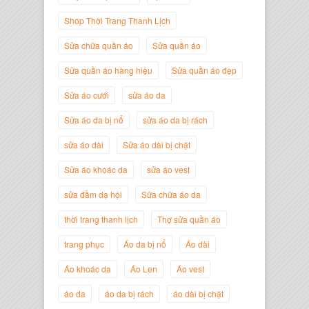
Shop Thời Trang Thanh Lịch
Sửa chữa quần áo
Sửa quần áo
Nguyễn Minh Đức
Sửa quần áo hàng hiệu
Sửa quần áo đẹp
Giám Đốc Công ty Cây Xanh Gia
Nguyễn
Sửa áo cưới
sửa áo da
Sửa áo da bị nổ
sửa áo da bị rách
sửa áo dài
Sửa áo dài bị chật
Sửa áo khoác da
sửa áo vest
sửa đầm dạ hội
Sữa chữa áo da
thời trang thanh lịch
Thợ sửa quần áo
trang phục
Áo da bị nổ
Áo dài
Áo khoác da
Áo Len
Áo vest
Nguyễn Đắc Định
Giám Đốc Công ty Twist Potato
áo da
áo da bị rách
áo dài bị chật