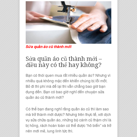
Sửa quần áo cũ thành mới
Sửa quần áo cũ thành mới
–
điều này có thể hay không?
Bạn có thói quen mua rất nhiều
quần áo
? Nhưng vì
nhiều quá không mặc đến khiến chúng bị lỗi mốt.
Bỏ đi thì phí mà để lại thì vẫn chẳng bao giờ bạn
đụng đến. Bạn có bao giờ nghĩ đến chuyện sửa
quần áo cũ thành mới?
Có thể bạn đang nghĩ rằng
quần áo cũ
thì làm sao
mà trở thành mới được? Nhưng trên thực tế, với
dịch
vụ sửa chữa quần áo
, những bộ cánh cũ thậm chí là
bị hỏng, rách hoàn toàn
có thể được “hô biến” và trở
nên mới mẻ, lung linh tức thì.