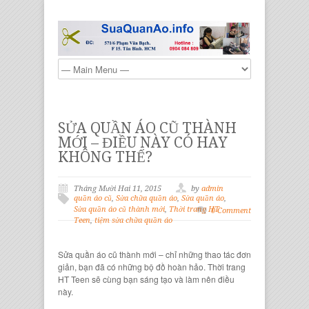
SỬA QUẦN ÁO CŨ THÀNH
MỚI – ĐIỀU NÀY CÓ HAY
KHÔNG THẾ?
Tháng Mười Hai 11, 2015
by
admin
quần áo cũ
,
Sửa chữa quần áo
,
Sửa quần áo
,
Sửa quần áo cũ thành mới
,
Thời trang HT
0 Comment
Teen
,
tiệm sửa chữa quần áo
Sửa quần áo cũ thành mới
– chỉ những thao tác đơn
giản, bạn đã có những
bộ đồ hoàn hảo
.
Thời trang
HT Teen
sẽ cùng bạn sáng tạo và làm nên điều
này.