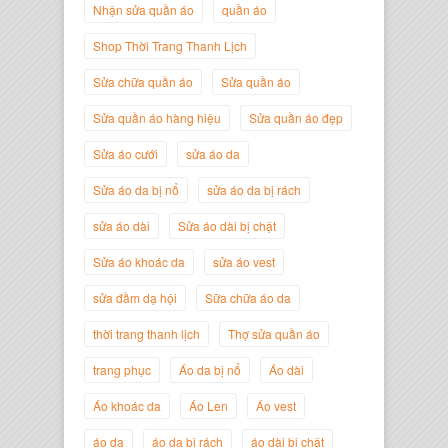
Nhận sửa quần áo
quần áo
Shop Thời Trang Thanh Lịch
Sửa chữa quần áo
Sửa quần áo
Sửa quần áo hàng hiệu
Sửa quần áo đẹp
Nguyễn Minh Đức
Giám Đốc Công ty Cây Xanh Gia
Sửa áo cưới
sửa áo da
Nguyễn
Sửa áo da bị nổ
sửa áo da bị rách
sửa áo dài
Sửa áo dài bị chật
Sửa áo khoác da
sửa áo vest
sửa đầm dạ hội
Sữa chữa áo da
thời trang thanh lịch
Thợ sửa quần áo
trang phục
Áo da bị nổ
Áo dài
Áo khoác da
Áo Len
Áo vest
Nguyễn Đắc Định
áo da
áo da bị rách
áo dài bị chật