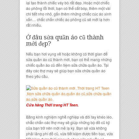
lại tạo thành
chiếc váy bò
rất đẹp. Hoặc một
chiếc
áo phông
lỗi thời, bạn có thể cắt bóp, thêm một vài
chi tiết nho nhỏ, gắn thêm những
chiếc cúc áo xinh
xắn
… chắc chắn
chiếc áo phông cũ
sẽ mới lạ hơn
rất nhiều.
Ở đâu
sửa quần áo cũ thành
mới
đẹp?
Nếu bạn hơi vụng về hoặc không có thời gian để
sửa quần áo cũ thành mới
, bạn có thể mang những
chiếc quần áo cũ
đến
tiệm sửa chữa quần áo
. Tại
đây các thợ may sẽ giúp bạn
sửa chữa quần áo
theo yêu cầu.
Cửa hàng Thời trang HT Teen.
Bằng
kinh nghiệm nghề nghiệp
và đôi tay
khéo léo
,
chắc chắn
các thợ may sẽ giúp những
bộ đồ cũ kỹ
của bạn trở nên mới mẻ lạ kỳ. Bạn sẽ vừa không
phải
lãng phí đồ cũ,
vừa tiết kiệm được
tiền bạc
, vừa