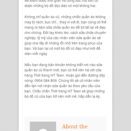
tiết kiệm được thời gian và công sức mà vẫn có
được những
bộ đồ độc đáo
có một không hai.
Không chỉ
quần áo cũ
, những
chiếc quần áo
không
may bị rách, bục chỉ…thay vì vứt đi, bạn cũng có thể
mang ra
tiệm sửa chữa quần áo
để tút tát lại vẻ đẹp
cho chúng. Đôi tay khéo léo, cách sửa chữa chuyên
nghiệp, tỷ mỷ của các nhân viên
sửa quần áo
sẽ
giúp che lấp đi những lỗi nhỏ trên
trang phục
của
bạn. Và bạn lại có một
bộ đồ cũ
đẹp như mới để
diện mỗi ngày.
Nếu bạn đang băn khoăn không biết nơi nào
sửa
quần áo cũ thành mới
, bạn có thể liên hệ với cửa
hàng
Thời trang HT Teen
. Hoặc gọi đến đường dây
nóng:
0
904 084 809
. Chúng tôi sẽ cử nhân viên
đến tận nơi nhận
sửa quần áo
theo yêu cầu của
bạn. Chắc chắn
Thời trang HT Teen
sẽ giúp những
bộ đồ cũ
của bạn trở nên mới mẻ, hấp dẫn lạ kỳ.
About the