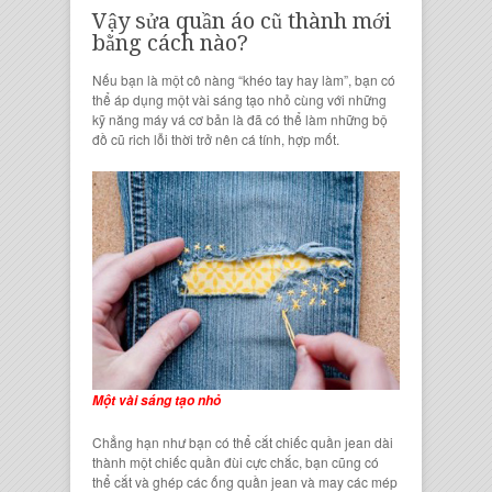
Vậy
sửa quần áo cũ thành mới
bằng cách nào?
Nếu bạn là một cô nàng “khéo tay hay làm”, bạn có
thể áp dụng một vài sáng tạo nhỏ cùng với những
kỹ năng máy
vá cơ bản là đã có thể làm những
bộ
đồ cũ
rich lỗi thời trở nên cá tính, hợp mốt.
Một vài sáng tạo nhỏ
Chẳng hạn như bạn có thể cắt
chiếc quần jean dài
thành một
chiếc quần đùi cực chắc
, bạn cũng có
thể cắt và ghép các ống
quần jean
và may các mép