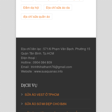
Giám Đốc Công ty Twist Potato
Đầm dạ hội
Địa chỉ sửa áo da
địa chỉ sửa quần áo
Địa chỉ liên lạc : 571/6 Phạm Văn Bạch. Phường 15
Quận Tân Bình. Tp.HCM
Điện thoại :
Hotline : 0904 084 809
Email : trinhthihathanh76@gmail.com
Nguyễn Thanh Sang
Website : www.suaquanao.info
Giám Đốc Công ty Lam Sơn Phát
DỊCH VỤ
SỬA ÁO VEST Ở TPHCM
SỬA ÁO SƠ MI ĐẸP CHO BẠN