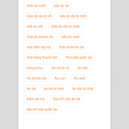
Giám Đốc Công ty Cây Xanh Gia
Sửa áo cưới
sửa áo da
Nguyễn
Sửa áo da bị nổ
sửa áo da bị rách
sửa áo dài
Sửa áo dài bị chật
Sửa áo khoác da
sửa áo vest
sửa đầm dạ hội
Sữa chữa áo da
thời trang thanh lịch
Thợ sửa quần áo
trang phục
Áo da bị nổ
Áo dài
Áo khoác da
Áo Len
Áo vest
áo da
áo da bị rách
áo dài bị chật
Nguyễn Đắc Định
Giám Đốc Công ty Twist Potato
Đầm dạ hội
Địa chỉ sửa áo da
địa chỉ sửa quần áo