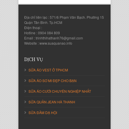
Địa chỉ liên lạc : 571/6 Phạm Văn Bạch. Phường 15
Quận Tân Bình. Tp.HCM
Điện thoại :
Hotline : 0904 084 809
Email : trinhthihathanh76@gmail.com
Website : www.suaquanao.info
Nguyễn Thanh Sang
Giám Đốc Công ty Lam Sơn Phát
DỊCH VỤ
SỬA ÁO VEST Ở TPHCM
SỬA ÁO SƠ MI ĐẸP CHO BẠN
SỬA ÁO CƯỚI CHUYÊN NGHIỆP NHẤT
SỬA QUẦN JEAN HÀ THANH
SỬA ĐẦM DẠ HỘI
Nguyễn Thị Cẩm Loan