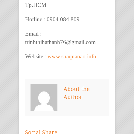
Tp.HCM
Hotline : 0904 084 809
Email :
trinhthihathanh76@gmail.com
Website :
www.suaquanao.info
About the
Author
Social Share