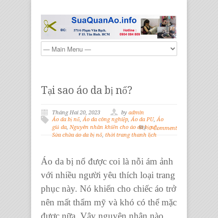
Tại sao áo da bị nổ?
Tháng Hai 20, 2023
by
admin
Áo da bị nổ
,
Áo da công nghiệp
,
Áo da PU
,
Áo
giả da
,
Nguyên nhân khiến cho áo da bị nổ
,
0 Comment
Sửa chữa áo da bị nổ
,
thời trang thanh lịch
Áo da bị nổ
được coi là nỗi ám ảnh
với nhiều người yêu thích loại trang
phục này. Nó khiến cho chiếc áo trở
nên mất thẩm mỹ và khó có thể mặc
được nữa. Vậy nguyên nhân nào