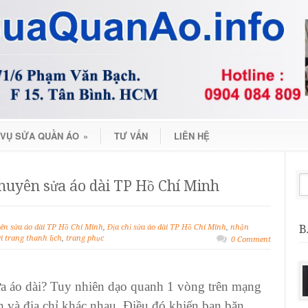
 VỤ SỬA QUẦN ÁO
»
TƯ VẤN
LIÊN HỆ
huyên sửa áo dài TP Hồ Chí Minh
B
ên sửa áo dài TP Hồ Chí Minh
,
Địa chỉ sửa áo dài TP Hồ Chí Minh
,
nhận
i trang thanh lịch
,
trang phục
0 Comment
a áo dài
? Tuy nhiên dạo quanh 1 vòng trên mạng
h và địa chỉ khác nhau. Điều đó khiến bạn băn