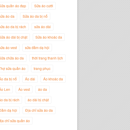
Sửa quần áo đẹp
Sửa áo cưới
sửa áo da
Sửa áo da bị nổ
sửa áo da bị rách
sửa áo dài
Sửa áo dài bị chật
Sửa áo khoác da
sửa áo vest
sửa đầm dạ hội
Nguyễn Đắc Định
Giám Đốc Công ty Twist Potato
Sữa chữa áo da
thời trang thanh lịch
Thợ sửa quần áo
trang phục
Áo da bị nổ
Áo dài
Áo khoác da
Áo Len
Áo vest
áo da
áo da bị rách
áo dài bị chật
Đầm dạ hội
Địa chỉ sửa áo da
địa chỉ sửa quần áo