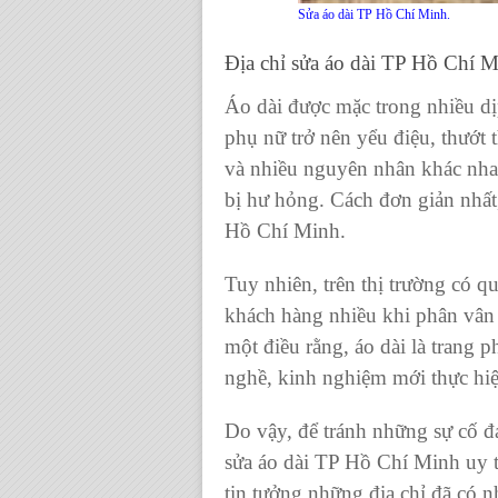
Sửa áo dài TP Hồ Chí Minh.
Địa chỉ sửa áo dài TP Hồ Chí 
Áo dài
được mặc trong nhiều d
phụ nữ trở nên yểu điệu, thướt 
và nhiều nguyên nhân khác nha
bị hư hỏng. Cách đơn giản nhất
Hồ Chí Minh
.
Tuy nhiên, trên thị trường có q
khách hàng nhiều khi phân vân 
một điều rằng,
áo dài
là
trang p
nghề, kinh nghiệm mới thực hiệ
Do vậy, để tránh những sự cố đá
sửa áo dài TP Hồ Chí Minh
uy t
tin tưởng những địa chỉ đã có 