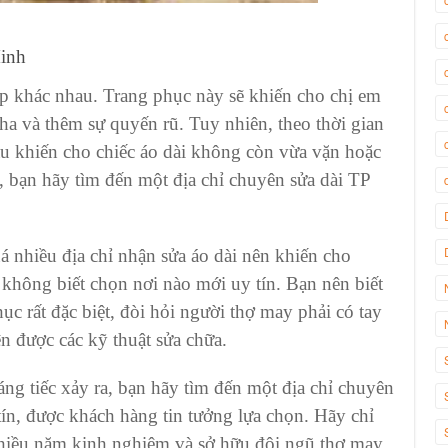
Minh
ịp khác nhau.
Trang phục
này sẽ khiến cho chị em
tha và thêm sự quyến rũ. Tuy nhiên, theo thời gian
u khiến cho
chiếc áo dài
không còn vừa vặn hoặc
, bạn hãy tìm đến một địa chỉ
chuyên sửa dài TP
uá nhiều địa chỉ
nhận sửa áo dài
nên khiến cho
không biết chọn nơi nào mới uy tín. Bạn nên biết
hục
rất đặc biệt, đòi hỏi người thợ may phải có tay
n được các kỹ thuật sửa chữa.
ng tiếc xảy ra, bạn hãy tìm đến một địa chỉ
chuyên
ín, được khách hàng tin tưởng lựa chọn. Hãy chỉ
nhiều năm kinh nghiệm và sở hữu đội ngũ thợ may