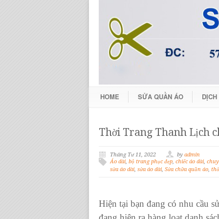
HOME
SỬA QUẦN ÁO
DỊCH
Thời Trang Thanh Lịch c
Tháng Tư 11, 2022
by
admin
Áo dài
,
bộ trang phục đẹp
,
chiếc áo dài
,
chuy
sửa áo dài
,
sửa áo dài
,
Sửa chữa quần áo
,
thờ
Hiện tại bạn đang có nhu cầu
sử
đang hiện ra hàng loạt danh sác