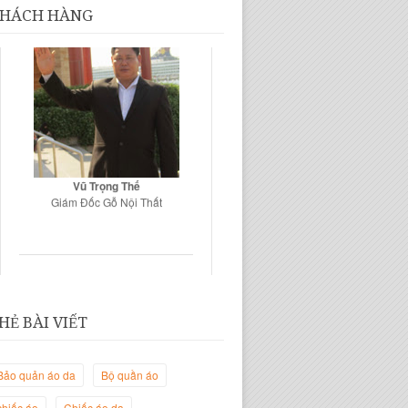
HÁCH HÀNG
Vũ Trọng Thế
Giám Đốc Gỗ Nội Thất
HẺ BÀI VIẾT
Bảo quản áo da
Bộ quần áo
Trịnh Thị Hà Thanh
chiếc áo
Chiếc áo da