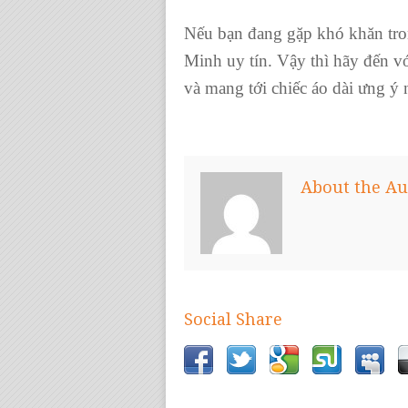
Nếu bạn đang gặp khó khăn tro
Minh
uy tín. Vậy thì hãy đến v
và mang tới
chiếc áo dà
i ưng ý 
About the Au
Social Share