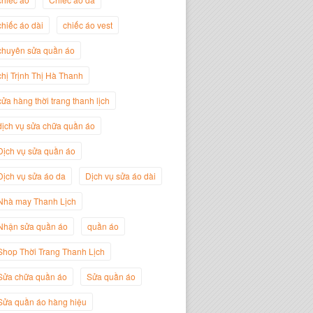
Giám Đốc Thương Hiệu Giày Thời
Trang Thanh Lịch
chiếc áo dài
chiếc áo vest
chuyên sửa quần áo
chị Trịnh Thị Hà Thanh
cửa hàng thời trang thanh lịch
dịch vụ sửa chữa quần áo
Dịch vụ sửa quần áo
Dịch vụ sửa áo da
Dịch vụ sửa áo dài
Nhà may Thanh Lịch
Nguyễn Minh Đức
Nhận sửa quần áo
quần áo
Giám Đốc Công ty Cây Xanh Gia
Nguyễn
Shop Thời Trang Thanh Lịch
Sửa chữa quần áo
Sửa quần áo
Sửa quần áo hàng hiệu