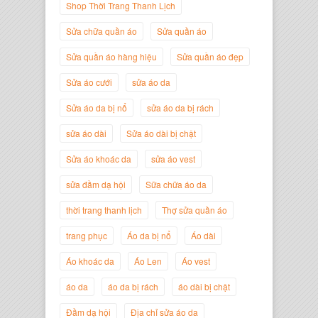
Shop Thời Trang Thanh Lịch
Sửa chữa quần áo
Sửa quần áo
Nguyễn Minh Đức
Sửa quần áo hàng hiệu
Sửa quần áo đẹp
Giám Đốc Công ty Cây Xanh Gia
Nguyễn
Sửa áo cưới
sửa áo da
Sửa áo da bị nổ
sửa áo da bị rách
sửa áo dài
Sửa áo dài bị chật
Sửa áo khoác da
sửa áo vest
sửa đầm dạ hội
Sữa chữa áo da
thời trang thanh lịch
Thợ sửa quần áo
trang phục
Áo da bị nổ
Áo dài
Áo khoác da
Áo Len
Áo vest
Nguyễn Đắc Định
Giám Đốc Công ty Twist Potato
áo da
áo da bị rách
áo dài bị chật
Đầm dạ hội
Địa chỉ sửa áo da