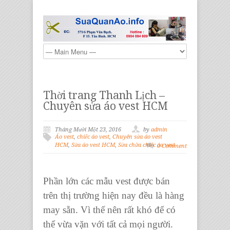
Thời trang Thanh Lịch –
Chuyên sửa áo vest HCM
Tháng Mười Một 23, 2016
by
admin
Áo vest
,
chiếc áo vest
,
Chuyên sửa áo vest
HCM
,
Sửa áo vest HCM
,
Sửa chữa chiếc áo vest
0 Comment
Phần lớn các
mẫu vest
được bán
trên thị trường hiện nay đều là hàng
may sẵn. Vì thế nên rất khó để có
thể vừa vặn với tất cả mọi người.