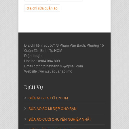
địa chỉ sửa quần áo
Địa chỉ liên lạc : 571/6 Phạm Văn Bạch. Phường 15
Quận Tân Bình. Tp.HCM
Điện thoại :
Hotline : 0904 084 809
Email : trinhthihathanh76@gmail.com
Nguyễn Thanh Sang
Website : www.suaquanao.info
Giám Đốc Công ty Lam Sơn Phát
DỊCH VỤ
SỬA ÁO VEST Ở TPHCM
SỬA ÁO SƠ MI ĐẸP CHO BẠN
SỬA ÁO CƯỚI CHUYÊN NGHIỆP NHẤT