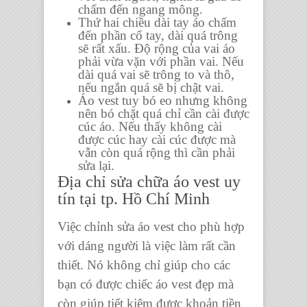
chấm đến ngang mông.
Thứ hai
chiều dài tay áo
chấm
đến phần cổ tay, dài quá trông
sẽ rất xấu. Độ rộng của
vai áo
phải vừa vặn với phần vai. Nếu
dài quá vai sẽ trông to và thô,
nếu ngắn quá sẽ bị chật vai.
Áo vest
tuy bó eo nhưng không
nên bó chặt quá chỉ cần cài được
cúc áo. Nếu thấy không cài
được cúc hay cài cúc được mà
vẫn còn quá rộng thì cần phải
sửa lại.
Địa chỉ sửa chữa áo vest uy
tín tại tp. Hồ Chí Minh
Việc
chỉnh sửa áo vest
cho phù hợp
với dáng người là việc làm rất cần
thiết. Nó không chỉ giúp cho các
bạn có được
chiếc áo vest
đẹp mà
còn giúp tiết kiệm được khoản tiền