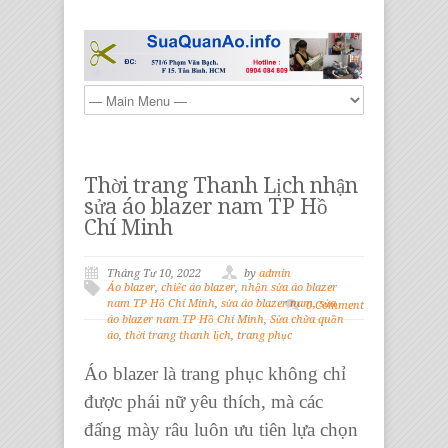
Thời trang Thanh Lịch nhận
sửa áo blazer nam TP Hồ
Chí Minh
Tháng Tư 10, 2022
by
admin
Áo blazer
,
chiếc áo blazer
,
nhận sửa áo blazer
nam TP Hồ Chí Minh
,
sửa áo blazer nam
,
sửa
0 Comment
áo blazer nam TP Hồ Chí Minh
,
Sửa chữa quần
áo
,
thời trang thanh lịch
,
trang phục
Áo blazer
là
trang phục
không chỉ
được phái nữ yêu thích, mà các
đấng mày râu luôn ưu tiên lựa chọn