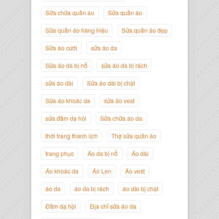
Sửa chữa quần áo
Sửa quần áo
Sửa quần áo hàng hiệu
Sửa quần áo đẹp
Nguyễn Minh Đức
Sửa áo cưới
sửa áo da
Giám Đốc Công ty Cây Xanh Gia
Nguyễn
Sửa áo da bị nổ
sửa áo da bị rách
sửa áo dài
Sửa áo dài bị chật
Sửa áo khoác da
sửa áo vest
sửa đầm dạ hội
Sữa chữa áo da
thời trang thanh lịch
Thợ sửa quần áo
trang phục
Áo da bị nổ
Áo dài
Áo khoác da
Áo Len
Áo vest
áo da
áo da bị rách
áo dài bị chật
Nguyễn Đắc Định
Giám Đốc Công ty Twist Potato
Đầm dạ hội
Địa chỉ sửa áo da