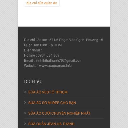
địa chỉ sửa quần áo
Địa chỉ liên lạc : 571/6 Phạm Văn Bạch. Phường 15
Quận Tân Bình. Tp.HCM
Điện thoại :
Hotline : 0904 084 809
Email : trinhthihathanh76@gmail.com
Website : www.suaquanao.info
Nguyễn Thanh Sang
Giám Đốc Công ty Lam Sơn Phát
DỊCH VỤ
SỬA ÁO VEST Ở TPHCM
SỬA ÁO SƠ MI ĐẸP CHO BẠN
SỬA ÁO CƯỚI CHUYÊN NGHIỆP NHẤT
SỬA QUẦN JEAN HÀ THANH