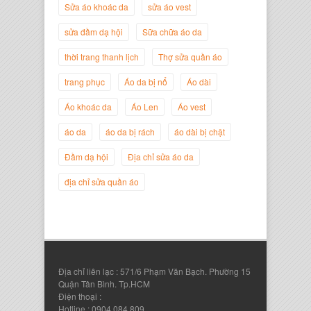
Sửa áo khoác da
sửa áo vest
sửa đầm dạ hội
Sữa chữa áo da
thời trang thanh lịch
Thợ sửa quần áo
trang phục
Áo da bị nổ
Áo dài
Áo khoác da
Áo Len
Áo vest
áo da
áo da bị rách
áo dài bị chật
Nguyễn Đắc Định
Giám Đốc Công ty Twist Potato
Đầm dạ hội
Địa chỉ sửa áo da
địa chỉ sửa quần áo
Địa chỉ liên lạc : 571/6 Phạm Văn Bạch. Phường 15
Quận Tân Bình. Tp.HCM
Điện thoại :
Hotline : 0904 084 809