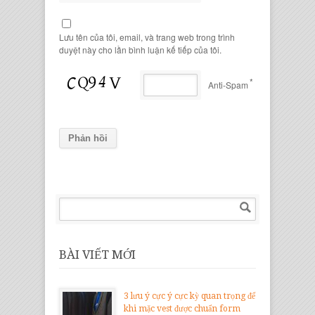
Lưu tên của tôi, email, và trang web trong trình
duyệt này cho lần bình luận kế tiếp của tôi.
*
Anti-Spam
BÀI VIẾT MỚI
3 lưu ý cực ý cực kỳ quan trọng để
khi mặc vest được chuẩn form