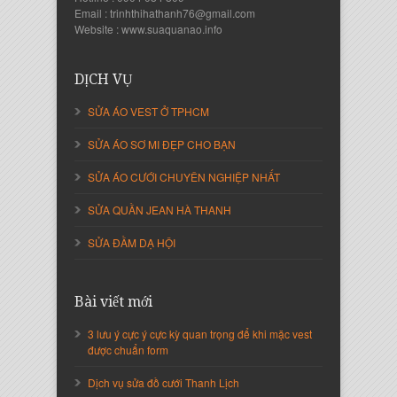
Email : trinhthihathanh76@gmail.com
Website : www.suaquanao.info
Nguyễn Thanh Sang
Giám Đốc Công ty Lam Sơn Phát
DỊCH VỤ
SỬA ÁO VEST Ở TPHCM
SỬA ÁO SƠ MI ĐẸP CHO BẠN
SỬA ÁO CƯỚI CHUYÊN NGHIỆP NHẤT
SỬA QUẦN JEAN HÀ THANH
SỬA ĐẦM DẠ HỘI
Nguyễn Thị Cẩm Loan
Bài viết mới
Giám Đốc Công ty An Vạn Thành
3 lưu ý cực ý cực kỳ quan trọng để khi mặc vest
được chuẩn form
Dịch vụ sửa đồ cưới Thanh Lịch