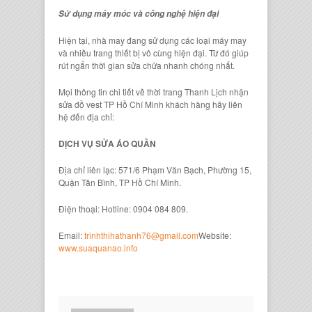
Sử dụng máy móc và công nghệ hiện đại
Hiện tại, nhà may đang sử dụng các loại máy may
và nhiều trang thiết bị vô cùng hiện đại. Từ đó giúp
rút ngắn thời gian sửa chữa nhanh chóng nhất.
Mọi thông tin chi tiết về thời trang Thanh Lịch nhận
sửa đồ vest TP Hồ Chí Minh khách hàng hãy liên
hệ đến địa chỉ:
DỊCH VỤ SỬA ÁO QUẦN
Địa chỉ liên lạc: 571/6 Phạm Văn Bạch, Phường 15,
Quận Tân Bình, TP Hồ Chí Minh.
Điện thoại: Hotline: 0904 084 809.
Email:
trinhthihathanh76@gmail.com
Website:
www.suaquanao.info