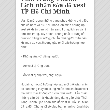
Lịch nhận sửa đồ vest
TP Hồ Chí Minh
Vest là một trong những trang phục không thể thiếu
của cả nam và nữ. Khi khoác lên mình những bộ
vest sẽ khiến bạn trở nên sang trọng, lịch sự và rất
hợp thời trang. Tuy nhiên, không phải ai cũng sở
hữu vóc dáng lý tưởng, chuẩn như người mẫu nên
khi mua áo vest thường gặp phải các trường hợp
như:
– Không vừa với dáng người.
– Áo vest bị rộng quá.
– Áo vest bị chật vai, chật ngực.
Ngoài ra, một số trường hợp sau một thời gian mặc
do cân nặng thay đổi cũng khiến cho chiếc áo vest
mà mình mặc không còn vừa như trước. Hiểu được
những vấn đề mà khách hàng đang gặp phải Thời
trang Thanh Lịch nhận sửa đồ vest TP Hồ Chí Minh
đã ra đời. Chúng tôi sẽ giúp bạn nhanh chóng khắc