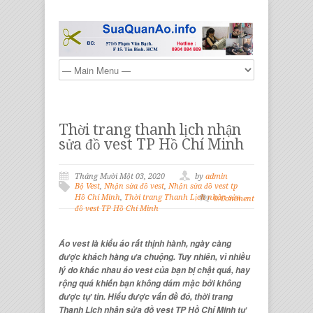
Thời trang thanh lịch nhận
sửa đồ vest TP Hồ Chí Minh
Tháng Mười Một 03, 2020
by
admin
Bộ Vest
,
Nhận sửa đồ vest
,
Nhận sửa đồ vest tp
Hồ Chí Minh
,
Thời trang Thanh Lịch nhận sửa
0 Comment
đồ vest TP Hồ Chí Minh
Áo vest là kiểu áo rất thịnh hành, ngày càng
được khách hàng ưa chuộng. Tuy nhiên, vì nhiều
lý do khác nhau áo vest của bạn bị chật quá, hay
rộng quá khiến bạn không dám mặc bởi không
được tự tin. Hiểu được vấn đề đó, thời trang
Thanh Lịch
nhận sửa đồ vest
TP Hồ Chí Minh tự