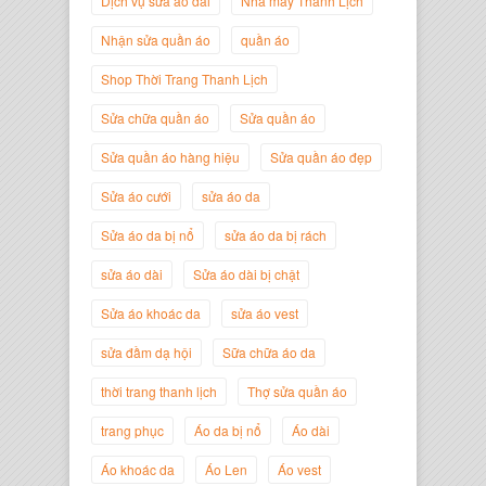
Dịch vụ sửa áo dài
Nhà may Thanh Lịch
Nhận sửa quần áo
quần áo
Shop Thời Trang Thanh Lịch
Sửa chữa quần áo
Sửa quần áo
Sửa quần áo hàng hiệu
Sửa quần áo đẹp
Nguyễn Minh Đức
Sửa áo cưới
sửa áo da
Giám Đốc Công ty Cây Xanh Gia
Nguyễn
Sửa áo da bị nổ
sửa áo da bị rách
sửa áo dài
Sửa áo dài bị chật
Sửa áo khoác da
sửa áo vest
sửa đầm dạ hội
Sữa chữa áo da
thời trang thanh lịch
Thợ sửa quần áo
trang phục
Áo da bị nổ
Áo dài
Áo khoác da
Áo Len
Áo vest