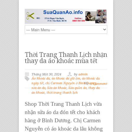
Thời Trang Thanh Lịch nhận
thay da áo khoác mùa tết
Tháng Một 30, 2024
by
admin
Áo khoác da
,
áo khoác da giữ ấm
,
áo khoác da
ngày tết
,
chị Carmen Nguyễn ở Bình Dương
,
0 Comment
sửa áo da
,
Sửa áo khoác
,
Sửa quần áo
,
thay da
áo khoác
,
thời trang thanh lịch
Shop Thời Trang Thanh Lịch vừa
nhận sửa áo da đón tết cho khách
hàng ở Bình Dương. Chị Carmen
Nguyễn có áo khoác da lâu không