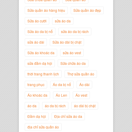
Sửa quần áo hàng hiệu
Sửa quần áo đẹp
Nguyễn Minh Đức
Sửa áo cưới
sửa áo da
Giám Đốc Công ty Cây Xanh Gia
Nguyễn
Sửa áo da bị nổ
sửa áo da bị rách
sửa áo dài
Sửa áo dài bị chật
Sửa áo khoác da
sửa áo vest
sửa đầm dạ hội
Sữa chữa áo da
thời trang thanh lịch
Thợ sửa quần áo
trang phục
Áo da bị nổ
Áo dài
Áo khoác da
Áo Len
Áo vest
áo da
áo da bị rách
áo dài bị chật
Nguyễn Đắc Định
Giám Đốc Công ty Twist Potato
Đầm dạ hội
Địa chỉ sửa áo da
địa chỉ sửa quần áo