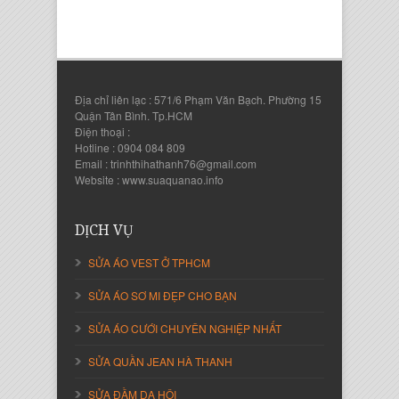
Địa chỉ liên lạc : 571/6 Phạm Văn Bạch. Phường 15
Quận Tân Bình. Tp.HCM
Điện thoại :
Hotline : 0904 084 809
Email : trinhthihathanh76@gmail.com
Website : www.suaquanao.info
Nguyễn Thanh Sang
Giám Đốc Công ty Lam Sơn Phát
DỊCH VỤ
SỬA ÁO VEST Ở TPHCM
SỬA ÁO SƠ MI ĐẸP CHO BẠN
SỬA ÁO CƯỚI CHUYÊN NGHIỆP NHẤT
SỬA QUẦN JEAN HÀ THANH
SỬA ĐẦM DẠ HỘI