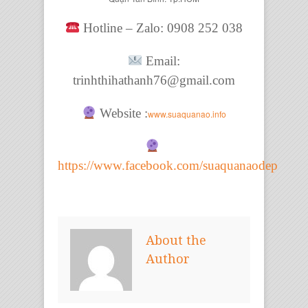
Hotline – Zalo: 0908 252 038
Email:
trinhthihathanh76@gmail.com
Website :
www.suaquanao.info
https://www.facebook.com/suaquanaodep
About the
Author