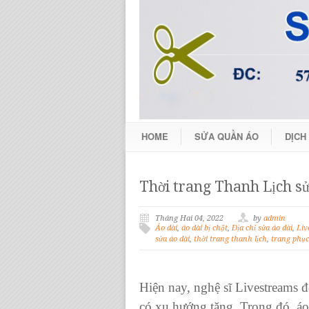
HOME
SỬA QUẦN ÁO
DỊCH
Thời trang Thanh Lịch sử
Tháng Hai 04, 2022
by
admin
Áo dài
,
áo dài bị chật
,
Địa chỉ sửa áo dài
,
Liv
sửa áo dài
,
thời trang thanh lịch
,
trang phục
Hiện nay,
nghệ sĩ Livestreams
đ
có xu hướng tăng. Trong đó,
áo