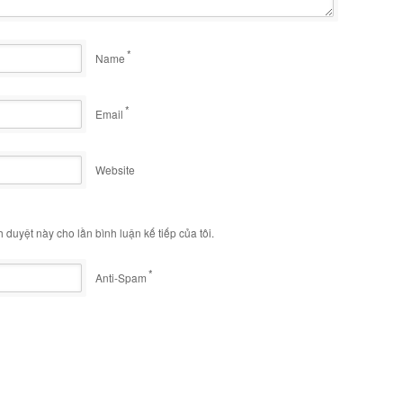
*
Name
*
Email
Website
h duyệt này cho lần bình luận kế tiếp của tôi.
*
Anti-Spam