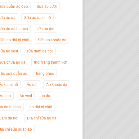
Sửa quần áo đẹp
Sửa áo cưới
sửa áo da
Sửa áo da bị nổ
sửa áo da bị rách
sửa áo dài
Sửa áo dài bị chật
Sửa áo khoác da
sửa áo vest
sửa đầm dạ hội
Sữa chữa áo da
thời trang thanh lịch
Thợ sửa quần áo
trang phục
Nguyễn Đắc Định
Giám Đốc Công ty Twist Potato
Áo da bị nổ
Áo dài
Áo khoác da
Áo Len
Áo vest
áo da
áo da bị rách
áo dài bị chật
Đầm dạ hội
Địa chỉ sửa áo da
địa chỉ sửa quần áo