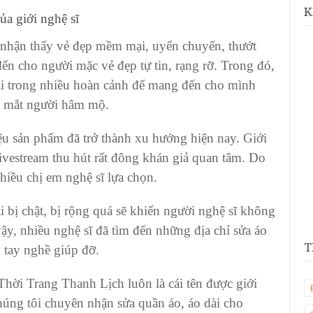
K
ủa giới nghệ sĩ
g nhận thấy vẻ đẹp mềm mại, uyển chuyển, thướt
ến cho người mặc vẻ đẹp tự tin, rạng rỡ. Trong đó,
dài trong nhiều hoàn cảnh để mang đến cho mình
g mắt người hâm mộ.
hiệu sản phẩm đã trở thành xu hướng hiện nay. Giới
ivestream thu hút rất đông khán giả quan tâm. Do
hiều chị em nghệ sĩ lựa chọn.
i bị chật
, bị rộng quá sẽ khiến người nghệ sĩ không
 vậy, nhiều nghệ sĩ đã tìm đến những
địa chỉ sửa áo
T
 tay nghề giúp đỡ.
Thời Trang Thanh Lịc
h luôn là cái tên được giới
húng tôi chuyên nhận sửa quần áo, áo dài cho