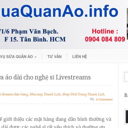
 VỤ SỬA QUẦN ÁO
»
TƯ VẤN
LIÊN HỆ
a áo dài cho nghệ sĩ Livestreams
B
e Streams bán hàng
,
Nhà may Thanh Lịch
,
Shop Thời Trang Thanh Lịch
,
0 Comment
ể giới thiệu các mặt hàng đang dần bình thường và
 dài
được các nghệ sĩ rất yêu thích và thường ưu