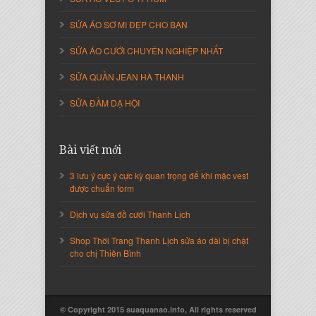
SỬA ÁO SƠ MI ĐẸP CHO BẠN
SỬA ÁO CƯỚI CHUYÊN NGHIỆP NHẤT
SỬA QUẦN JEAN HÀ THANH
SỬA ĐẦM DẠ HỘI
Nguyễn Thị Cẩm Loan
Bài viết mới
Giám Đốc Công ty An Vạn Thành
3 lưu ý cực ý cực kỳ quan trọng để khi mặc vest
được chuẩn form
Dịch vụ sửa đồ cưới Thanh Lịch
Shop Thời Trang Thanh Lịch sửa áo dài bị chật
cho chị Thiên Bình
© Copyright 2015 suaquanao.info, All rights reserved