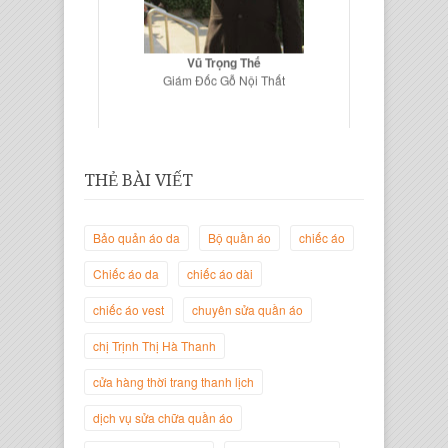
Vũ Trọng Thế
Giám Đốc Gỗ Nội Thất
THẺ BÀI VIẾT
Bảo quản áo da
Bộ quần áo
chiếc áo
Chiếc áo da
chiếc áo dài
chiếc áo vest
chuyên sửa quần áo
Trịnh Thị Hà Thanh
chị Trịnh Thị Hà Thanh
Giám Đốc Thương Hiệu Giày Thời
Trang Thanh Lịch
cửa hàng thời trang thanh lịch
dịch vụ sửa chữa quần áo