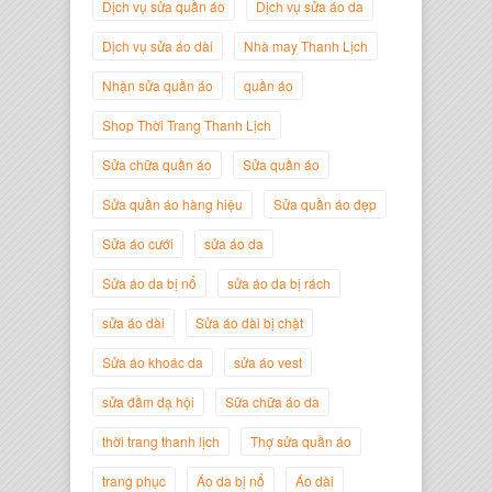
Dịch vụ sửa quần áo
Dịch vụ sửa áo da
Dịch vụ sửa áo dài
Nhà may Thanh Lịch
Nhận sửa quần áo
quần áo
Shop Thời Trang Thanh Lịch
Sửa chữa quần áo
Sửa quần áo
Sửa quần áo hàng hiệu
Sửa quần áo đẹp
Nguyễn Minh Đức
Giám Đốc Công ty Cây Xanh Gia
Sửa áo cưới
sửa áo da
Nguyễn
Sửa áo da bị nổ
sửa áo da bị rách
sửa áo dài
Sửa áo dài bị chật
Sửa áo khoác da
sửa áo vest
sửa đầm dạ hội
Sữa chữa áo da
thời trang thanh lịch
Thợ sửa quần áo
trang phục
Áo da bị nổ
Áo dài