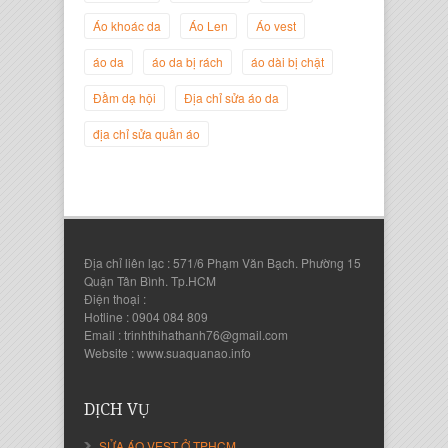
Áo khoác da
Áo Len
Áo vest
Nguyễn Đắc Định
áo da
áo da bị rách
áo dài bị chật
Giám Đốc Công ty Twist Potato
Đầm dạ hội
Địa chỉ sửa áo da
địa chỉ sửa quần áo
Địa chỉ liên lạc : 571/6 Phạm Văn Bạch. Phường 15
Quận Tân Bình. Tp.HCM
Điện thoại :
Hotline : 0904 084 809
Email : trinhthihathanh76@gmail.com
Nguyễn Thanh Sang
Website : www.suaquanao.info
Giám Đốc Công ty Lam Sơn Phát
DỊCH VỤ
SỬA ÁO VEST Ở TPHCM