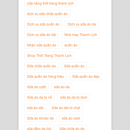
Giám Đốc Thương Hiệu Giày Thời
cửa hàng thời trang thanh lịch
Trang Thanh Lịch
dịch vụ sửa chữa quần áo
Dịch vụ sửa quần áo
Dịch vụ sửa áo da
Dịch vụ sửa áo dài
Nhà may Thanh Lịch
Nhận sửa quần áo
quần áo
Shop Thời Trang Thanh Lịch
Sửa chữa quần áo
Sửa quần áo
Sửa quần áo hàng hiệu
Sửa quần áo đẹp
Nguyễn Minh Đức
Sửa áo cưới
sửa áo da
Giám Đốc Công ty Cây Xanh Gia
Nguyễn
Sửa áo da bị nổ
sửa áo da bị rách
sửa áo dài
Sửa áo dài bị chật
Sửa áo khoác da
sửa áo vest
sửa đầm dạ hội
Sữa chữa áo da