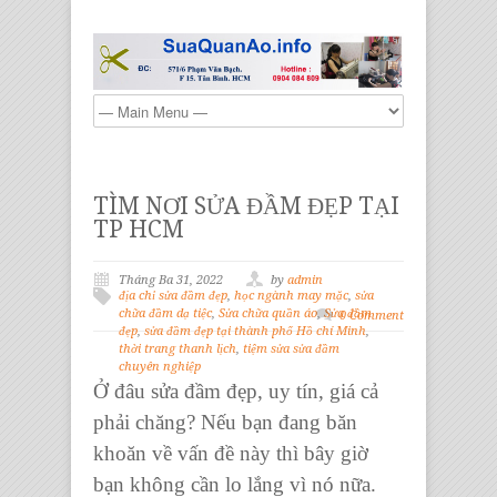
TÌM NƠI SỬA ĐẦM ĐẸP TẠI
TP HCM
Tháng Ba 31, 2022
by
admin
địa chỉ sửa đầm đẹp
,
học ngành may mặc
,
sửa
chữa đầm dạ tiệc
,
Sửa chữa quần áo
,
Sửa đầm
0 Comment
đẹp
,
sửa đầm đẹp tại thành phố Hồ chí Minh
,
thời trang thanh lịch
,
tiệm sửa sửa đầm
chuyên nghiệp
Ở đâu
sửa đầm đẹp,
uy tín, giá cả
phải chăng? Nếu bạn đang băn
khoăn về vấn đề này thì bây giờ
bạn không cần lo lắng vì nó nữa.