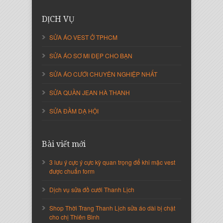
Nguyễn Thanh Sang
Giám Đốc Công ty Lam Sơn Phát
DỊCH VỤ
SỬA ÁO VEST Ở TPHCM
SỬA ÁO SƠ MI ĐẸP CHO BẠN
SỬA ÁO CƯỚI CHUYÊN NGHIỆP NHẤT
SỬA QUẦN JEAN HÀ THANH
SỬA ĐẦM DẠ HỘI
Bài viết mới
Nguyễn Thị Cẩm Loan
Giám Đốc Công ty An Vạn Thành
3 lưu ý cực ý cực kỳ quan trọng để khi mặc vest
được chuẩn form
Dịch vụ sửa đồ cưới Thanh Lịch
Shop Thời Trang Thanh Lịch sửa áo dài bị chật
cho chị Thiên Bình