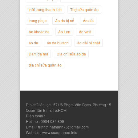
thời trang thanh lịch
Thợ sửa quần áo
trang phục
Áo da bị nổ
Áo dài
Áo khoác da
Áo Len
Áo vest
áo da
áo da bị rách
áo dài bị chật
Nguyễn Đắc Định
Giám Đốc Công ty Twist Potato
Đầm dạ hội
Địa chỉ sửa áo da
địa chỉ sửa quần áo
Địa chỉ liên lạc : 571/6 Phạm Văn Bạch. Phường 15
Quận Tân Bình. Tp.HCM
Điện thoại :
Hotline : 0904 084 809
Email : trinhthihathanh76@gmail.com
Website : www.suaquanao.info