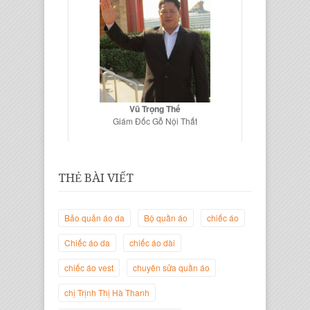
Vũ Trọng Thế
Giám Đốc Gỗ Nội Thất
THẺ BÀI VIẾT
Bảo quản áo da
Bộ quần áo
chiếc áo
Chiếc áo da
chiếc áo dài
chiếc áo vest
chuyên sửa quần áo
chị Trịnh Thị Hà Thanh
Trịnh Thị Hà Thanh