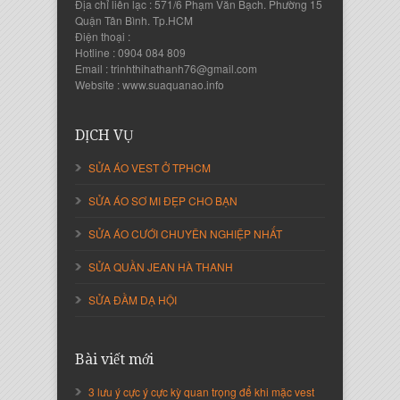
Địa chỉ liên lạc : 571/6 Phạm Văn Bạch. Phường 15
Quận Tân Bình. Tp.HCM
Điện thoại :
Hotline : 0904 084 809
Email : trinhthihathanh76@gmail.com
Website : www.suaquanao.info
Nguyễn Thanh Sang
Giám Đốc Công ty Lam Sơn Phát
DỊCH VỤ
SỬA ÁO VEST Ở TPHCM
SỬA ÁO SƠ MI ĐẸP CHO BẠN
SỬA ÁO CƯỚI CHUYÊN NGHIỆP NHẤT
SỬA QUẦN JEAN HÀ THANH
SỬA ĐẦM DẠ HỘI
Nguyễn Thị Cẩm Loan
Bài viết mới
Giám Đốc Công ty An Vạn Thành
3 lưu ý cực ý cực kỳ quan trọng để khi mặc vest