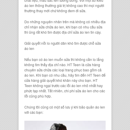
chất liệu, màu sắc len tương đồng. Với một số kiểu
áo len thông thường giá trị không cao thì mọi người
thường thay mới chứ không đem đi sửa.
Do những nguyên nhân trên mà không có nhiều địa
chỉ nhận sửa chữa áo len, khi bạn có nhu cầu sửa
thì ũng rất khó tìm được
địa chỉ sửa áo len
tin cậy
.
Giải quyết nỗi lo n
gười dân khó tìm được chỗ sửa
áo len
Nếu bạn có áo len muốn sửa thì không cần lo lắng
không tìm thấy địa chỉ nào.
HT Teen
là
cửa hàng
chuyên sửa chữa các loại trang phục
bao gồm cả
áo len.
Khi bạn có nhu cầu, hãy tìm đến
HT Teen
để
cửa hàng giải quyết khó khăn này cho bạn.
HT
Teen
không ngại trước các lỗi áo len nhỏ nhất hay
phức tạp nhất. Tất nhiên, chi phí sửa áo len cho các
lỗi cũng phù hợp.
Chúng tôi cũng có một số l
ưu ý khi bảo quản áo len
với các bạn: