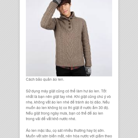
Cách bảo quản áo len.
Sử dụng máy giặt
cũng có thể làm hư áo len. Tốt
nhất là bạn nên giặt tay nhé. Khi giặt cũng chú ý vò
nhẹ, không vắt áo len nhé để tránh áo bị dão. Nếu
muốn áo len không bị co thì giặt ở nước ấm 30 độ.
Nếu giặt trong ngày mưa, bạn có thể để áo len
trong vải để vắt khô nước nhé.
Áo len mặc lâu, cọ sát nhiều thường hay bị sờn.
Muốn vết sờn biến mất, nên hòa nước với giấm theo