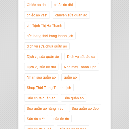
Chiếc áo da
chiếc áo dài
chiếc áo vest
chuyên sửa quần áo
Trịnh Thị Hà Thanh
chị Trịnh Thị Hà Thanh
Giám Đốc Thương Hiệu Giày Thời
Trang Thanh Lịch
cửa hàng thời trang thanh lịch
dịch vụ sửa chữa quần áo
Dịch vụ sửa quần áo
Dịch vụ sửa áo da
Dịch vụ sửa áo dài
Nhà may Thanh Lịch
Nhận sửa quần áo
quần áo
Shop Thời Trang Thanh Lịch
Sửa chữa quần áo
Sửa quần áo
Sửa quần áo hàng hiệu
Sửa quần áo đẹp
Nguyễn Minh Đức
Sửa áo cưới
sửa áo da
Giám Đốc Công ty Cây Xanh Gia
Nguyễn
Sửa áo da bị nổ
sửa áo da bị rách