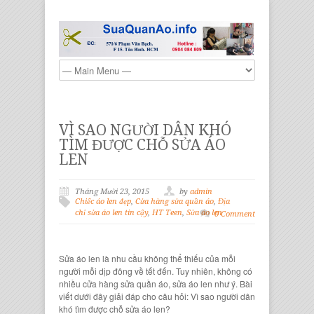
VÌ SAO NGƯỜI DÂN KHÓ
TÌM ĐƯỢC CHỖ SỬA ÁO
LEN
Tháng Mười 23, 2015
by
admin
Chiếc áo len đẹp
,
Cửa hàng sửa quần áo
,
Địa
chỉ sửa áo len tin cậy
,
HT Teen
,
Sửa áo len
0 Comment
Sửa áo len
là nhu cầu không thể thiếu của mỗi
người mỗi dịp đông về tết đến. Tuy nhiên, không có
nhiều
cửa hàng sửa quần áo, sửa áo len
như ý. Bài
viết dưới đây giải đáp cho câu hỏi:
Vì sao người dân
khó tìm được chỗ sửa áo len
?