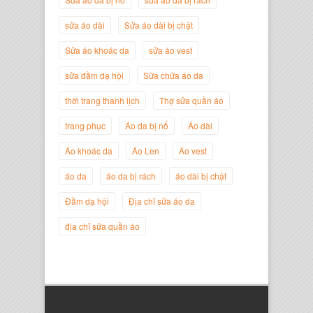
sửa áo dài
Sửa áo dài bị chật
Sửa áo khoác da
sửa áo vest
sửa đầm dạ hội
Sữa chữa áo da
thời trang thanh lịch
Thợ sửa quần áo
trang phục
Áo da bị nổ
Áo dài
Áo khoác da
Áo Len
Áo vest
áo da
áo da bị rách
áo dài bị chật
Nguyễn Đắc Định
Giám Đốc Công ty Twist Potato
Đầm dạ hội
Địa chỉ sửa áo da
địa chỉ sửa quần áo