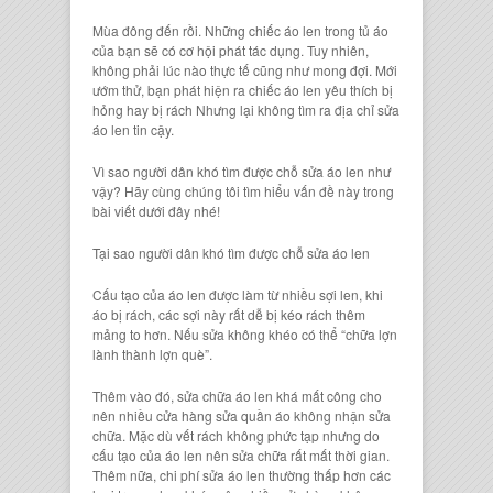
Mùa đông đến rồi. Những
chiếc áo len
trong tủ áo
của bạn sẽ có cơ hội phát tác dụng. Tuy nhiên,
không phải lúc nào thực tế cũng như mong đợi. Mới
ướm thử, bạn phát hiện ra
chiếc áo len
yêu thích bị
hỏng hay bị rách Nhưng lại không tìm ra
địa chỉ sửa
áo len tin cậy
.
Vì sao người dân khó tìm được chỗ sửa áo len
như
vậy? Hãy cùng chúng tôi tìm hiểu vấn đề này trong
bài viết dưới đây nhé!
Tại sao người dân khó tìm được chỗ sửa áo len
Cấu tạo của áo len
được làm từ nhiều sợi len, khi
áo bị rách, các sợi này rất dễ bị kéo rách thêm
mảng to hơn. Nếu sửa không khéo có thể “chữa lợn
lành thành lợn què”.
Thêm vào đó, s
ửa chữa áo le
n khá mất công cho
nên nhiều cửa hàng sửa quần áo không nhận sửa
chữa. Mặc dù vết rách không phức tạp nhưng do
cấu tạo của áo len nên sửa chữa rất mất thời gian.
Thêm nữa,
chi phí sửa áo len
thường thấp hơn các