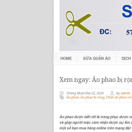
HOME
SỬA QUẦN ÁO
DỊCH
Xem ngay: Áo phao bị rộ
Tháng Mười Hai 22, 2020
by
admin
Áo phao
,
Áo phao bị rộng
,
Chiếc áo phao rộ
Áo phao được biết tới là trang phục được n
và giúp người mặc cảm nhận được sự ấm áp,
một số bạn mua hàng online trên mạng đặt 