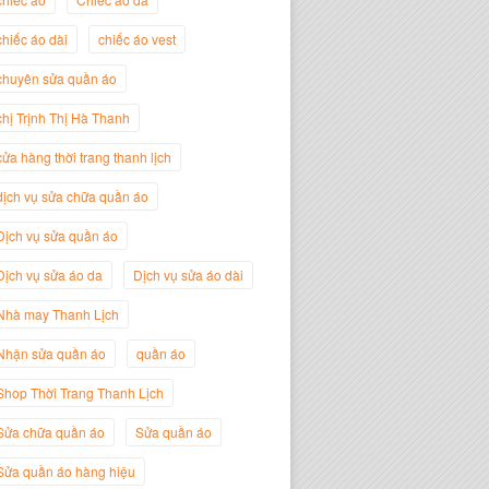
chiếc áo dài
chiếc áo vest
Trịnh Thị Hà Thanh
Giám Đốc Thương Hiệu Giày Thời
chuyên sửa quần áo
Trang Thanh Lịch
chị Trịnh Thị Hà Thanh
cửa hàng thời trang thanh lịch
dịch vụ sửa chữa quần áo
Dịch vụ sửa quần áo
Dịch vụ sửa áo da
Dịch vụ sửa áo dài
Nhà may Thanh Lịch
Nhận sửa quần áo
quần áo
Nguyễn Minh Đức
Shop Thời Trang Thanh Lịch
Giám Đốc Công ty Cây Xanh Gia
Nguyễn
Sửa chữa quần áo
Sửa quần áo
Sửa quần áo hàng hiệu