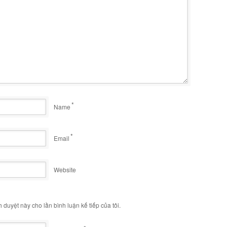
*
Name
*
Email
Website
h duyệt này cho lần bình luận kế tiếp của tôi.