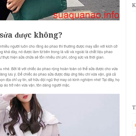
K
 sửa được không?
nhiều người luôn cho rằng áo phao thì thường được may sẵn với kích cỡ
 khá dày, nó được làm từ bên trong là vải và ngoài là chất liệu phao
 thực hiện sửa chữa sẽ tốn nhiều chi phí, công sức và thời gian.
 nhé. Bởi lẽ với chiếc áo phao rộng hoàn toàn có thể sửa được cho vừa
đáng lưu ý. Để chiếc áo phao sửa được đáp ứng tiêu chí vừa vặn, giá cả
n địa chỉ uy tín, sở hữu đội ngũ thợ may có kinh nghiệm nhé! Tại đây, họ
úp áo trở nên vừa vặn, tôn dáng người mặc.
T