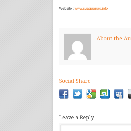
Website :
www.suaquanao.info
About the Au
Social Share
Leave a Reply