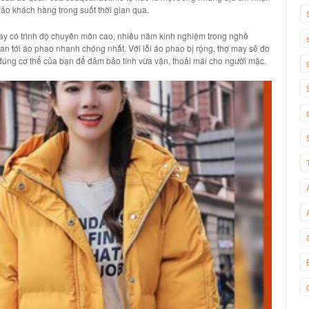
ảo khách hàng trong suốt thời gian qua.
ay có trình độ chuyên môn cao, nhiều năm kinh nghiệm trong nghề
 quan tới áo phao nhanh chóng nhất. Với lỗi áo phao bị rộng, thợ may sẽ đo
eo đúng cơ thể của bạn để đảm bảo tính vừa vặn, thoải mái cho người mặc.