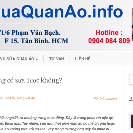
 VỤ SỬA QUẦN ÁO
»
TƯ VẤN
LIÊN HỆ
ng có sửa được không?
B
ng
,
Dịch vụ sửa quần áo
0 Comment
hiều người ưa chuộng trong mùa đông. Đây là trang phục rất tiện lợi
 thoải mái. Tuy nhiên, sau một thời gian mặc áo có thể bị rộng hoặc
về áo không vừa với cơ thể. Vậy trong trường hợp này
áo phao bị