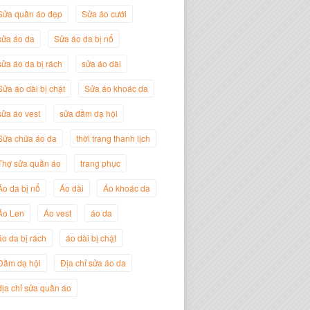
Sửa quần áo đẹp
Sửa áo cưới
sửa áo da
Sửa áo da bị nổ
sửa áo da bị rách
sửa áo dài
Sửa áo dài bị chật
Sửa áo khoác da
sửa áo vest
sửa đầm dạ hội
Sữa chữa áo da
thời trang thanh lịch
Nguyễn Đắc Định
Giám Đốc Công ty Twist Potato
Thợ sửa quần áo
trang phục
Áo da bị nổ
Áo dài
Áo khoác da
Áo Len
Áo vest
áo da
áo da bị rách
áo dài bị chật
Đầm dạ hội
Địa chỉ sửa áo da
địa chỉ sửa quần áo